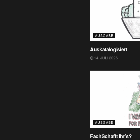
AUSGABE
Auskatalogisiert
14. JULI 2026
AUSGABE
FachSchafft ihr’s?