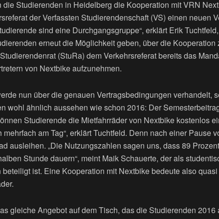
 die Studierenden in Heidelberg die Kooperation mit VRN Next
hrsreferat der Verfassten Studierendenschaft (VS) einen neuen 
Studierende sind eine Durchgangsgruppe“, erklärt Erik Tuchtfeld,
udierenden erneut die Möglichkeit geben, über die Kooperation 
tudierendenrat (StuRa) dem Verkehrsreferat bereits das Mandat
tretern von Nextbike aufzunehmen.
rde nun über die genauen Vertragsbedingungen verhandelt, so
en wohl ähnlich aussehen wie schon 2016: Der Semesterbeitra
önnen Studierende die Mietfahrräder von Nextbike kostenlos e
h mehrfach am Tag“, erklärt Tuchtfeld. Denn nach einer Pause 
ad ausleihen. „Die Nutzungszahlen sagen uns, dass 89 Prozent
halben Stunde dauern“, meint Maik Schauerte, der als studentisc
eteiligt ist. Eine Kooperation mit Nextbike bedeute also quasi
der.
 das gleiche Angebot auf dem Tisch, das die Studierenden 2016 