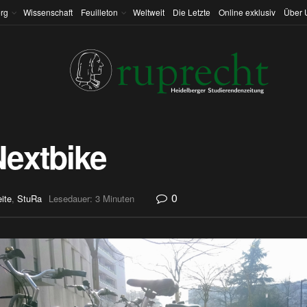
rg
Wissenschaft
Feuilleton
Weltweit
Die Letzte
Online exklusiv
Über 
extbike
0
eite
,
StuRa
Lesedauer: 3 Minuten