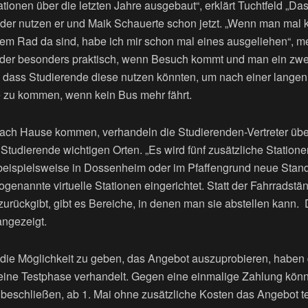
ationen über die letzten Jahre ausgebaut“, erklärt Tuchtfeld „Da
äder nutzen er und Maik Schauerte schon jetzt. „Wenn man mal 
dem Rad da sind, habe ich mir schon mal eines ausgeliehen“, m
Räder besonders praktisch, wenn Besuch kommt und man ein zwei
, dass Studierende diese nutzen könnten, um nach einer langen
 zu kommen, wenn kein Bus mehr fährt.
ach Hause kommen, verhandeln die Studierenden-Vertreter über
 Studierende wichtigen Orten. „Es wird fünf zusätzliche Statione
 beispielsweise in Dossenheim oder im Pfaffengrund neue Stan
genannte virtuelle Stationen eingerichtet. Statt der Fahrradstän
urückgibt, gibt es Bereiche, in denen man sie abstellen kann.
angezeigt.
ie Möglichkeit zu geben, das Angebot auszuprobieren, haben 
e eine Testphase verhandelt. Gegen eine einmalige Zahlung kön
 beschließen, ab 1. Mai ohne zusätzliche Kosten das Angebot te