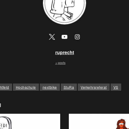
ruprecht
+ posts
htfeld
Hochschule
nextbike
StuRa
Verkehrsreferat
VS
l