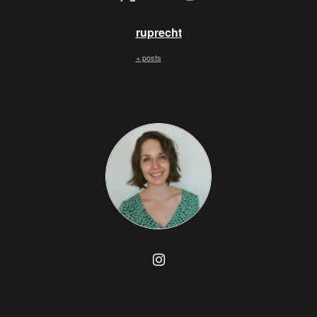
ruprecht
+ posts