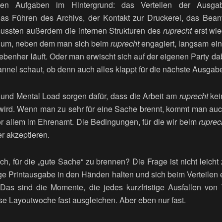
en Aufgaben im Hintergrund: das Verteilen der Ausg
das Führen des Archivs, der Kontakt zur Druckerei, das Bea
ssten außerdem die internen Strukturen des
ruprecht
erst wie
ium, neben dem man sich beim
ruprecht
engagiert, langsam ein
benher läuft. Oder man erwischt sich auf der eigenen Party da
nnel schaut, ob denn auch alles klappt für die nächste Ausgab
 und Mental Load sorgen dafür, dass die Arbeit am
ruprecht
kei
ird. Wenn man zu sehr für eine Sache brennt, kommt man auch 
r allem im Ehrenamt. Die Bedingungen, für die wir beim
ruprec
r akzeptieren.
ich, für die „gute Sache“ zu brennen? Die Frage ist nicht leich
ige Printausgabe in den Händen halten und sich beim Verteilen 
 Das sind die Momente, die jedes kurzfristige Ausfallen von
se Layoutwoche fast ausgleichen. Aber eben nur fast.