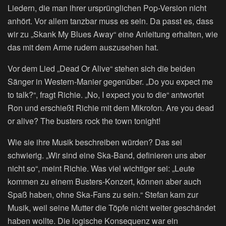
Liedern, die man ihrer ursprünglichen Pop-Version nicht
anhört. Vor allem tanzbar muss es sein. Da passt es, dass
wir zu „Skank My Blues Away“ eine Anleitung erhalten, wie
das mit dem Arme rudern auszusehen hat.
Vor dem Lied „Dead Or Alive“ stehen sich die beiden
Sänger in Western-Manier gegenüber. „Do you expect me
to talk?“, fragt Richie. „No, I expect you to die“ antwortet
Ron und erschießt Richie mit dem Mikrofon. Are you dead
or alive? The busters rock the town tonight!
Wie sie ihre Musik beschreiben würden? Das sei
schwierig. „Wir sind eine Ska-Band, definieren uns aber
nicht so“, meint Richie. Was viel wichtiger sei: „Leute
kommen zu einem Busters-Konzert, können aber auch
Spaß haben, ohne Ska-Fans zu sein.“ Stefan kam zur
Musik, weil seine Mutter die Töpfe nicht weiter geschändet
haben wollte. Die logische Konsequenz war ein