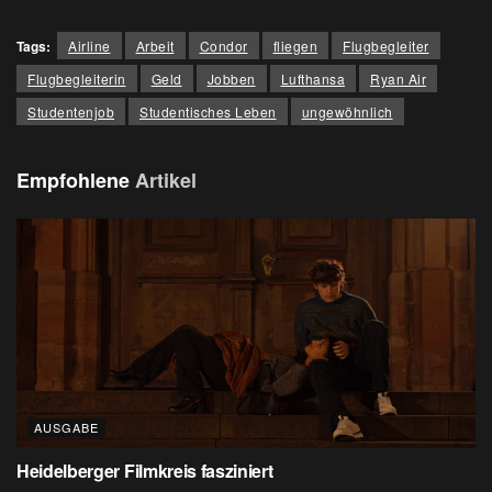
Tags:
Airline
Arbeit
Condor
fliegen
Flugbegleiter
Flugbegleiterin
Geld
Jobben
Lufthansa
Ryan Air
Studentenjob
Studentisches Leben
ungewöhnlich
Empfohlene
Artikel
AUSGABE
Heidelberger Filmkreis fasziniert