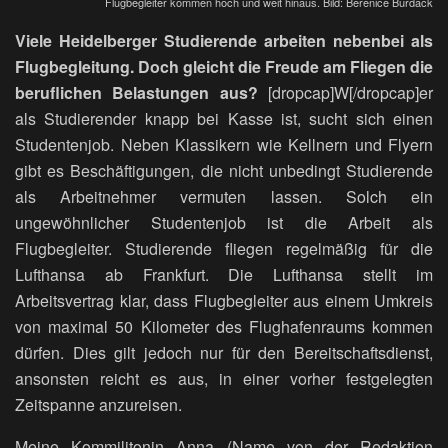
Flugbegleiter kommen hoch und weit hinaus. Bild: Berenice Burdack
Viele Heidelberger Studierende arbeiten nebenbei als
Flugbegleitung. Doch gleicht die Freude am Fliegen die
beruflichen Belastungen aus?
[dropcap]W[/dropcap]er
als Studierender knapp bei Kasse ist, sucht sich einen
Studentenjob. Neben Klassikern wie Kellnern und Flyern
gibt es Beschäftigungen, die nicht unbedingt Studierende
als Arbeitnehmer vermuten lassen. Solch ein
ungewöhnlicher Studentenjob ist die Arbeit als
Flugbegleiter. Studierende fliegen regelmäßig für die
Lufthansa ab Frankfurt. Die Lufthansa stellt im
Arbeitsvertrag klar, dass Flugbegleiter aus einem Umkreis
von maximal 50 Kilometer des Flughafenraums kommen
dürfen. Dies gilt jedoch nur für den Bereitschaftsdienst,
ansonsten reicht es aus, in einer vorher festgelegten
Zeitspanne anzureisen.
Meine Kommilitonin Anna (Name von der Redaktion