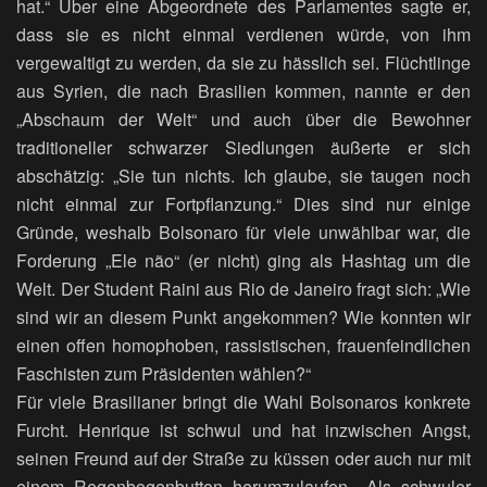
hat.“ Über eine Abgeordnete des Parlamentes sagte er,
dass sie es nicht einmal verdienen würde, von ihm
vergewaltigt zu werden, da sie zu hässlich sei. Flüchtlinge
aus Syrien, die nach Brasilien kommen, nannte er den
„Abschaum der Welt“ und auch über die Bewohner
traditioneller schwarzer Siedlungen äußerte er sich
abschätzig: „Sie tun nichts. Ich glaube, sie taugen noch
nicht einmal zur Fortpflanzung.“ Dies sind nur einige
Gründe, weshalb Bolsonaro für viele unwählbar war, die
Forderung „Ele não“ (er nicht) ging als Hashtag um die
Welt. Der Student Raini aus Rio de Janeiro fragt sich: „Wie
sind wir an diesem Punkt angekommen? Wie konnten wir
einen offen homophoben, rassistischen, frauenfeindlichen
Faschisten zum Präsidenten wählen?“
Für viele Brasilianer bringt die Wahl Bolsonaros konkrete
Furcht. Henrique ist schwul und hat inzwischen Angst,
seinen Freund auf der Straße zu küssen oder auch nur mit
einem Regenbogenbutton herumzulaufen. „Als schwuler