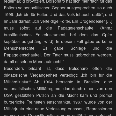
regelmäßig provoziert. Bolsonaro hat sich mehrfach für das
Foltern seiner politischen Gegner ausgesprochen, so auch
1999: „Ich bin für Folter. Und das Volk ist auch dafür“, und
im Jahr darauf: „Ich verteidige Folter. Ein Drogendealer […]
muss sofort auf die Papageienschaukel (Anm.:
brasilianisches Folterinstrument, bei dem das Opfer
kopfüber aufgehängt wird). In diesem Fall gäbe es keine
Menschenrechte. Es gäbe Schläge und die
Papageienschaukel. Der Täter muss gebrochen werden,
damit er seinen Mund aufmacht.“
Besonders brisant ist, dass Bolsonaro offen die
diktatorische Vergangenheit verteidigt: „Ich bin für die
Militärdiktatur.“ Ab 1964 herrschte in Brasilien eine
nationalistisches Militärregime, das durch einen von den
USA gestützten Putsch an die Macht kam und prompt
bürgerliche Freiheiten einschränkte. 1967 wurde von der
Militärjunta eine neue Verfassung erlassen, Repressionen
nahmen zu. Oppositionelle wurden entführt und gefoltert,