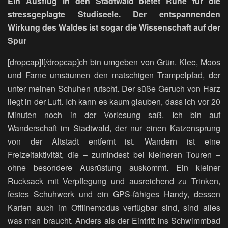
Ein Ausflug in den Stadtwald bietet Ruhe für die
stressgeplagte Studiseele. Der entspannenden
Wirkung des Waldes ist sogar die Wissenschaft auf der
Spur
[dropcap]I[/dropcap]ch bin umgeben von Grün. Klee, Moos
und Farne umsäumen den matschigen Trampelpfad, der
unter meinen Schuhen rutscht. Der süße Geruch von Harz
liegt in der Luft. Ich kann es kaum glauben, dass ich vor 20
Minuten noch in der Vorlesung saß. Ich bin auf
Wanderschaft im Stadtwald, der nur einen Katzensprung
von der Altstadt entfernt ist. Wandern ist eine
Freizeitaktivität, die – zumindest bei kleineren Touren –
ohne besondere Ausrüstung auskommt. Ein kleiner
Rucksack mit Verpflegung und ausreichend zu Trinken,
festes Schuhwerk und ein GPS-fähiges Handy, dessen
Karten auch im Offlinemodus verfügbar sind, sind alles
was man braucht. Anders als der Eintritt ins Schwimmbad