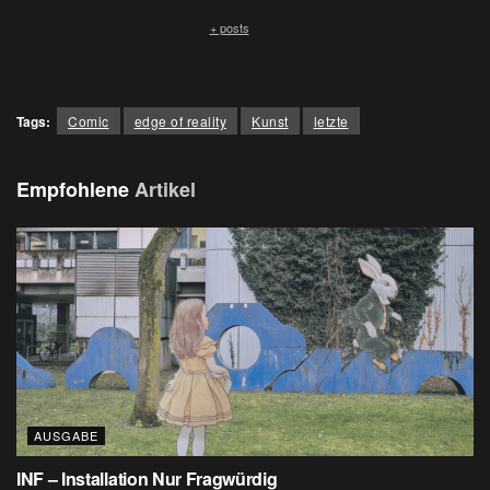
+ posts
Tags:
Comic
edge of reality
Kunst
letzte
Empfohlene
Artikel
AUSGABE
INF – Installation Nur Fragwürdig