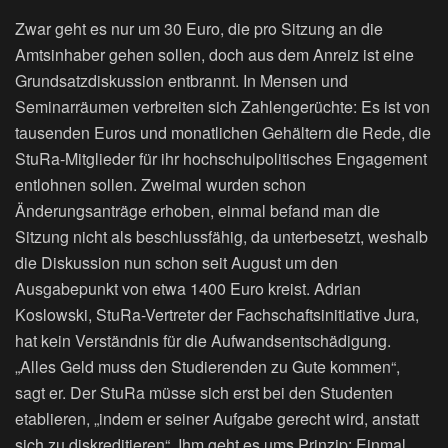
Zwar geht es nur um 30 Euro, die pro Sitzung an die
Amtsinhaber gehen sollen, doch aus dem Anreiz ist eine
Grundsatzdiskussion entbrannt. In Mensen und
Seminarräumen verbreiten sich Zahlengerüchte: Es ist von
tausenden Euros und monatlichen Gehältern die Rede, die
StuRa-Mitglieder für ihr hochschulpolitisches Engagement
entlohnen sollen. Zweimal wurden schon
Änderungsanträge erhoben, einmal befand man die
Sitzung nicht als beschlussfähig, da unterbesetzt, weshalb
die Diskussion nun schon seit August um den
Ausgabepunkt von etwa 1400 Euro kreist. Adrian
Koslowski, StuRa-Vertreter der Fachschaftsinitiative Jura,
hat kein Verständnis für die Aufwandsentschädigung.
„Alles Geld muss den Studierenden zu Gute kommen“,
sagt er. Der StuRa müsse sich erst bei den Studenten
etablieren, „indem er seiner Aufgabe gerecht wird, anstatt
sich zu diskreditieren“. Ihm geht es ums Prinzip: Einmal