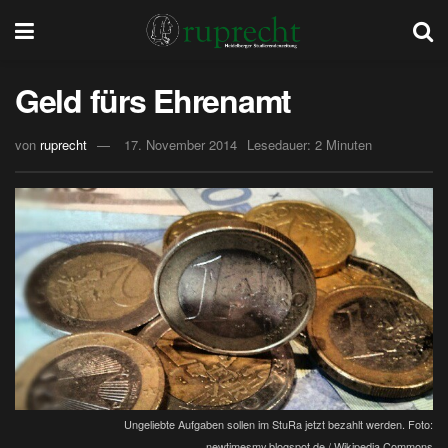
Geld fürs Ehrenamt
von
ruprecht
17. November 2014
Lesedauer: 2 Minuten
Ungeliebte Aufgaben sollen im StuRa jetzt bezahlt werden. Foto:
newtimesmy.blogspot.de / Wikipedia Commons