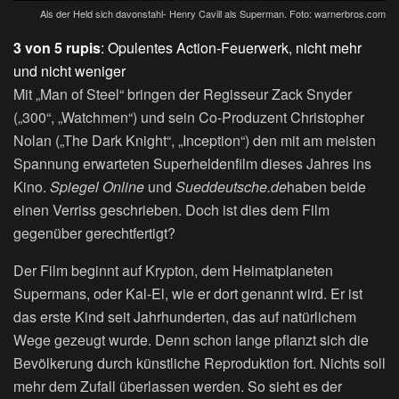
Als der Held sich davonstahl- Henry Cavill als Superman. Foto: warnerbros.com
3 von 5 rupis
: Opulentes Action-Feuerwerk, nicht mehr
und nicht weniger
Mit „Man of Steel“ bringen der Regisseur Zack Snyder
(„300“, „Watchmen“) und sein Co-Produzent Christopher
Nolan („The Dark Knight“, „Inception“) den mit am meisten
Spannung erwarteten Superheldenfilm dieses Jahres ins
Kino.
Spiegel Online
und
Sueddeutsche.de
haben beide
einen Verriss geschrieben. Doch ist dies dem Film
gegenüber gerechtfertigt?
Der Film beginnt auf Krypton, dem Heimatplaneten
Supermans, oder Kal-El, wie er dort genannt wird. Er ist
das erste Kind seit Jahrhunderten, das auf natürlichem
Wege gezeugt wurde. Denn schon lange pflanzt sich die
Bevölkerung durch künstliche Reproduktion fort. Nichts soll
mehr dem Zufall überlassen werden. So sieht es der