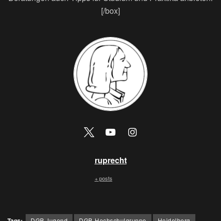
[/box]
ruprecht
+ posts
Tags:
DGB Jugend
DGB-Hochschulgruppe
Heidelberg