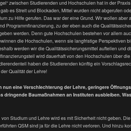
el“ zwischen Studierenden und Hochschulen hat in der Praxis ni
s gab es Streit und Blockaden, Mittel wurden nicht abgerufen ode
ium zu Hilfe gerufen. Das war der eine Grund. Wir wollen aber
und Programmfinanzierung, zu der eben auch die Qualitätssiche
rgeben werden. Denn gute Hochschulen bestehen vor allem auc
winnen die Hochschulen, wenn sie langfristige Perspektiven bi
shalb werden wir die Qualitätssicherungsmittel aufteilen und di
dfinanzierungsteil wird dauerhaft von den Hochschulen über di
ierendenteil haben die Studierenden künftig ein Vorschlagsrech
 der Qualität der Lehre!
 nun eine Verschlechterung der Lehre, geringere Öffnungs
ss dringende Baumaßnahmen an Instituten ausbleiben. Wa
von Studium und Lehre wird es mit Sicherheit nicht geben. Die 
rführten QSM sind ja für die Lehre nicht verloren. Und hinzu k