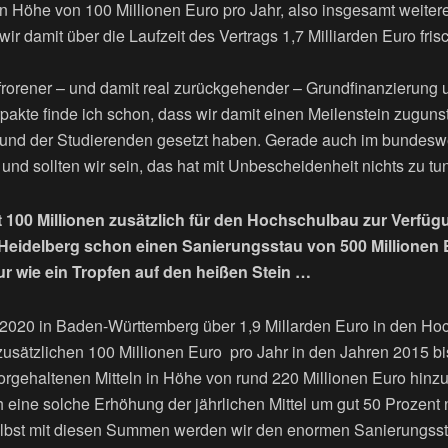
in Höhe von 100 Millionen Euro pro Jahr, also insgesamt weiter
ir damit über die Laufzeit des Vertrags 1,7 Milliarden Euro fris
rorener – und damit real zurückgehender – Grundfinanzierung
rpakte finde ich schon, dass wir damit einen Meilenstein zugun
n und der Studierenden gesetzt haben. Gerade auch im bundeswe
nd sollten wir sein, das hat mit Unbescheidenheit nichts zu tun
t 100 Millionen zusätzlich für den Hochschulbau zur Verfügu
ät Heidelberg schon einen Sanierungsstau von 500 Millionen 
ur wie ein Tropfen auf den heißen Stein …
2020 in Baden-Württemberg über 1,9 Millarden Euro in den Hoc
n zusätzlichen 100 Millionen Euro pro Jahr in den Jahren 2015 
orgehaltenen Mitteln in Höhe von rund 220 Millionen Euro hinzu
 eine solche Erhöhung der jährlichen Mittel um gut 50 Prozent 
elbst mit diesen Summen werden wir den enormen Sanierungssta