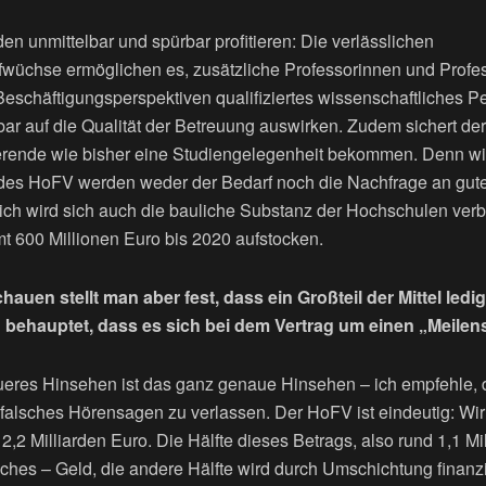
n unmittelbar und spürbar profitieren: Die verlässlichen
wüchse ermöglichen es, zusätzliche Professorinnen und Profes
Beschäftigungsperspektiven qualifiziertes wissenschaftliches 
bar auf die Qualität der Betreuung auswirken. Zudem sichert der
ierende wie bisher eine Studiengelegenheit bekommen. Denn wir
des HoFV werden weder der Bedarf noch die Nachfrage an gut
ich wird sich auch die bauliche Substanz der Hochschulen verbe
t 600 Millionen Euro bis 2020 aufstocken.
uen stellt man aber fest, dass ein Großteil der Mittel ledigl
behauptet, dass es sich bei dem Vertrag um einen „Meilen
eres Hinsehen ist das ganz genaue Hinsehen – ich empfehle, d
uf falsches Hörensagen zu verlassen. Der HoFV ist eindeutig: Wi
,2 Milliarden Euro. Die Hälfte dieses Betrags, also rund 1,1 Mil
liches – Geld, die andere Hälfte wird durch Umschichtung finan