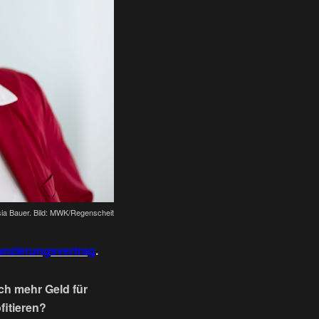
sia Bauer. Bild: MWK/Regenscheit
anzierungsvertrag
.
ch mehr Geld für
fitieren?