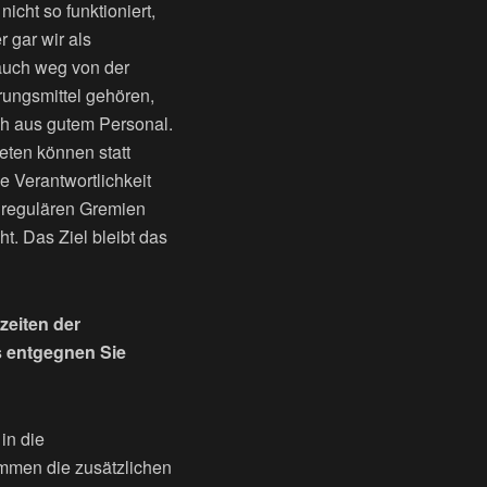
cht so funktioniert,
r gar wir als
 auch weg von der
rungsmittel gehören,
h aus gutem Personal.
eten können statt
e Verantwortlichkeit
e regulären Gremien
t. Das Ziel bleibt das
zeiten der
s entgegnen Sie
in die
ommen die zusätzlichen