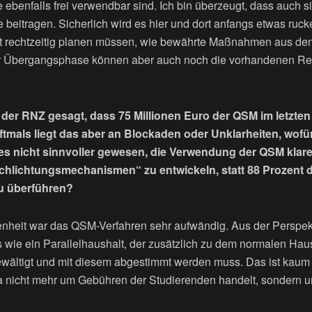
ie ebenfalls frei verwendbar sind. Ich bin überzeugt, dass auch 
beitragen. Sicherlich wird es hier und dort anfangs etwas rucke
t rechtzeitig planen müssen, wie bewährte Maßnahmen aus den
der Übergangsphase können aber auch noch die vorhandenen Re
 der RNZ gesagt, dass 75 Millionen Euro der QSM im letzten
tmals liegt das aber an Blockaden oder Unklarheiten, wofür
es nicht sinnvoller gewesen, die Verwendung der QSM klare
chlichtungsmechanismen“ zu entwickeln, statt 88 Prozent der
u überführen?
nheit war das QSM-Verfahren sehr aufwändig. Aus der Perspek
 wie ein Parallelhaushalt, der zusätzlich zu dem normalen Haus
wältigt und mit diesem abgestimmt werden muss. Das ist kaum 
a nicht mehr um Gebühren der Studierenden handelt, sondern 