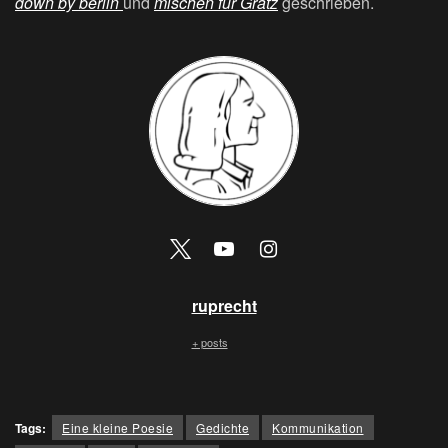
down by berlin
und
mischen für Gratz
geschrieben.
ruprecht
+ posts
Tags:
Eine kleine Poesie
Gedichte
Kommunikation