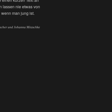
 einen kurzen Text an
ten lassen nie etwas von
, wenn man jung ist.
macher und Johanna Mitzschke