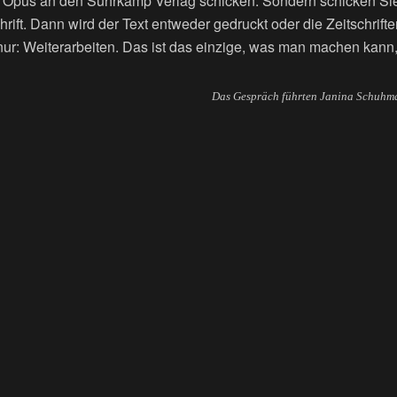
in Opus an den Suhrkamp Verlag schicken. Sondern schicken Sie
chrift. Dann wird der Text entweder gedruckt oder die Zeitschrif
nur: Weiterarbeiten. Das ist das einzige, was man machen kann
Das Gespräch führten Janina Schuh