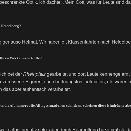
 beschränkte Optik. Ich dachte: „Mein Gott, was für Leute sind d
 Heidelberg?
rg genauso Heimat. Wir haben oft Klassenfahrten nach Heidelb
 Ihren Werken eine Rolle?
ich bei der
Rheinpfalz
gearbeitet und dort Leute kennengelernt,
zerrissene Figuren, auch hoffnungslos, heimatlos, die waren a
n das aber authentisch verarbeitet.
, die oft humorvolle Alltagssituationen schildern, scheinen diese Eindrücke ab
war selbst negativ sein, aber durch Bearbeitung bekommt sie d