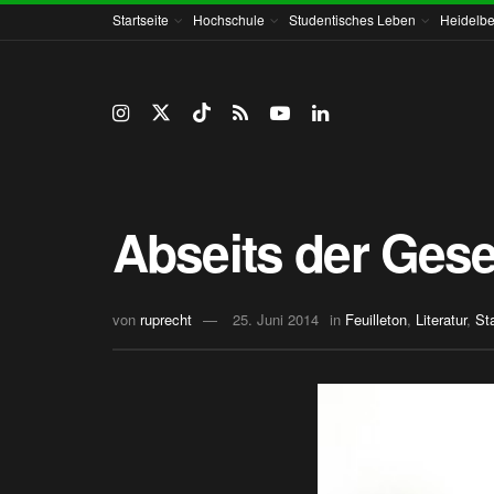
Startseite
Hochschule
Studentisches Leben
Heidelbe
Abseits der Gese
von
ruprecht
25. Juni 2014
in
Feuilleton
,
Literatur
,
Sta