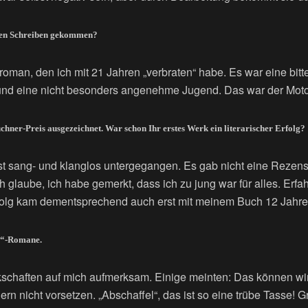
chen Schreiben gekommen?
sroman, den ich mit 21 Jahren „verbraten“ habe. Es war eine bit
und eine nicht besonders angenehme Jugend. Das war der Motor
hner-Preis ausgezeichnet. War schon Ihr erstes Werk ein literarischer Erfolg?
ist sang- und klanglos untergegangen. Es gab nicht eine Rezens
ch glaube, ich habe gemerkt, dass ich zu jung war für alles. Erfa
Erfolg kam dementsprechend auch erst mit meinem Buch 12 Jahre 
l“-Romane.
schaften auf mich aufmerksam. Einige meinten: Das können wi
rn nicht vorsetzen. „Abschaffel“, das ist so eine trübe Tasse! 