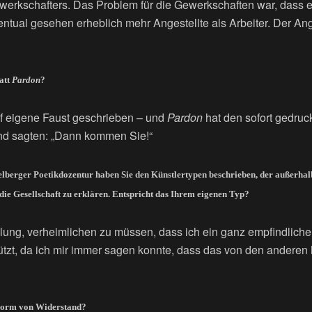
ewerkschafters. Das Problem für die Gewerkschaften war, dass es
ntual gesehen erheblich mehr Angestellte als Arbeiter. Der Ang
att
Pardon
?
uf eigene Faust geschrieben – und
Pardon
hat den sofort gedruck
nd sagten: „Dann kommen Sie!“
elberger Poetikdozentur haben Sie den Künstlertypen beschrieben, der außerhalb 
die Gesellschaft zu erklären. Entspricht das Ihrem eigenen Typ?
tellung, verheimlichen zu müssen, dass ich ein ganz empfindlich
ützt, da ich mir immer sagen konnte, dass das von den anderen
e Form von Widerstand?