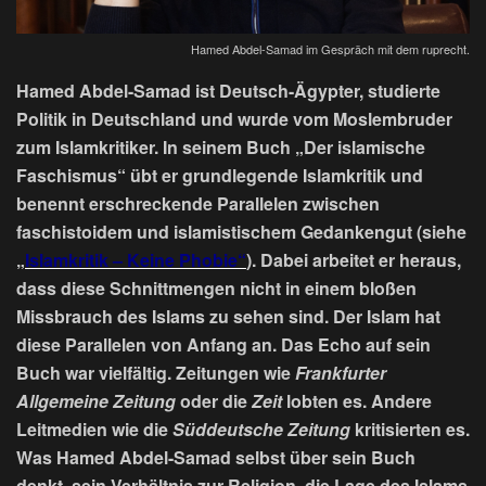
Hamed Abdel-Samad im Gespräch mit dem ruprecht.
Hamed Abdel-Samad ist Deutsch-Ägypter, studierte
Politik in Deutschland und wurde vom Moslembruder
zum Islamkritiker. In seinem Buch „Der islamische
Faschismus“ übt er grundlegende Islamkritik und
benennt erschreckende Parallelen zwischen
faschistoidem und islamistischem Gedankengut (siehe
„
Islamkritik – Keine Phobie“
). Dabei arbeitet er heraus,
dass diese Schnittmengen nicht in einem bloßen
Missbrauch des Islams zu sehen sind. Der Islam hat
diese Parallelen von Anfang an. Das Echo auf sein
Buch war vielfältig. Zeitungen wie
Frankfurter
Allgemeine Zeitung
oder die
Zeit
lobten es. Andere
Leitmedien wie die
Süddeutsche Zeitung
kritisierten es.
Was Hamed Abdel-Samad selbst über sein Buch
denkt, sein Verhältnis zur Religion, die Lage des Islams