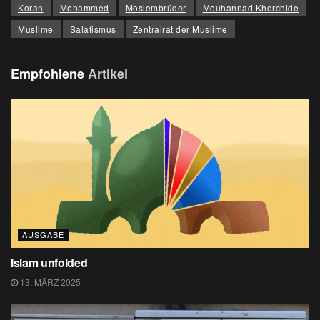
Koran
Mohammed
Moslembrüder
Mouhannad Khorchide
Muslime
Salafismus
Zentralrat der Muslime
Empfohlene
Artikel
AUSGABE
Islam unfolded
13. MÄRZ 2025