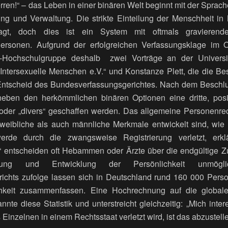
n!“ – das Leben in einer binären Welt beginnt mit der Sprache 
g und Verwaltung. Die strikte Einteilung der Menschheit in
fragt, doch dies ist ein System mit oftmals gravieren
 Personen. Aufgrund der erfolgreichen Verfassungsklage im 
o-Hochschulgruppe deshalb zwei Vorträge an der Universit
„Intersexuelle Menschen e.V.“ und Konstanze Plett, die die Be
ntscheid des Bundesverfassungsgerichtes. Nach dem Beschlu
 neben den herkömmlichen binären Optionen eine dritte, pos
“ oder „divers“ geschaffen werden. Das allgemeine Personenr
weibliche als auch männliche Merkmale entwickelt sind, wie
rde durch die zwangsweise Registrierung verletzt, erklä
n“ entscheiden oft Hebammen oder Ärzte über die endgültige 
ltung und Entwicklung der Persönlichkeit unmög
ichts zufolge lassen sich in Deutschland rund 160 000 Perso
lichkeit zusammenfassen. Eine Hochrechnung auf die globa
annte diese Statistik und unterstreicht gleichzeitig: „Mich inte
inzelnen in einem Rechtsstaat verletzt wird, ist das abzustelle