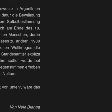
lsweise in Argentinien
 dafür die Bewilligung
gern Selbstbestimmung
 sich am Ende des 18.
ellen Menschen, deren
dieses zu ändern. 1938
iten Weltkrieges die
Standesämter explizit
ahre später wurde bei
. Gegenstimmen erhoben
n Nullum.
 von unten“, wäre das
Von Nele Bianga