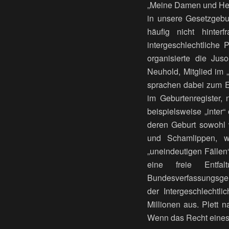
„Meine Damen und Herre
in unsere Gesetzgebun
häufig nicht hinter
intergeschlechtliche
organisierte die Jus
Neuhold, Mitglied im 
sprachen dabei zum E
im Geburtenregister,
beispielsweise „inter
deren Geburt sowohl 
und Schamlippen, we
„uneindeutigen Fälle
eine freie Entfa
Bundesverfassungsger
der Intergeschlecht
Millionen aus. Plett n
Wenn das Recht eines E