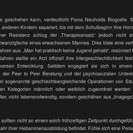
 geschehen kann, verdeutlicht Fiona Neuholds Biografie. 
n anderen Kindern separiert, bis mit dem Schulbeginn ihre Hor
r Resistenz schlug der „Therapieansatz“ jedoch nicht an.
zwanzigfache eines erwachsenen Mannes. Dies löste eine verfr
ahren aus. „Man hat praktisch keine Jugend gehabt“, resümiert 
ahren stellte ein Arzt offiziell ihre Intergeschlechtlichkeit fe
versen Entwicklung. Seitdem engagiert sie sich in einem 
der Peer to Peer Beratung und der psychosozialen Unterst
bei sogenannte geschlechtsangleichende Operationen von Säu
den Kategorien männlich oder weiblich zugeordnet werden 
ter, nicht lebensnotwendig, sondern geschähen aus „Imagegrün
 sollten nicht an einem solch frühzeitigen Zeitpunkt durchgeführ
 Jahr ihrer Hebammenausbildung befindet. Fühle sich eine Pers