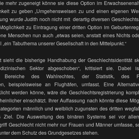
ie mehr zugeneigt könne sie diese Option im Erwachsenenalt
hkeit zu geben „Umgehensweisen zu und einen eigenen Werd
hrung wurde Judith noch nicht mit derartig diversen Geschlecht
öglichkeit zu Eintragung einer dritten Option im Geburtenregi
 jene Menschen nun auch „etwas seien, anstatt eines Nichts o
 „ein Tabuthema unserer Gesellschaft in den Mittelpunkt.“
t sieht die bisherige Handhabung der Geschlechtsidentität s
zinischen Sektor abgeschoben“, kritisiert sie. Dabei 
e Bereiche des Wahlrechtes, der Statistik, des Fa
n, beispielsweise an Flughäfen, umfasst. Eine Alternati
licht werden könne, wäre die Geschlechtsregistrierung kompl
heinlicher einschätzt. Ihrer Auffassung nach könnte diese Mög
ategorien männlich und weiblich zugunsten des dritten wegf
 Ziel. Die Ausweitung des binären Systems sei vor allem 
riff Geschlecht nicht mehr nur Frauen und Männer umfasse, 
 unter dem Schutz des Grundgesetzes stehen.