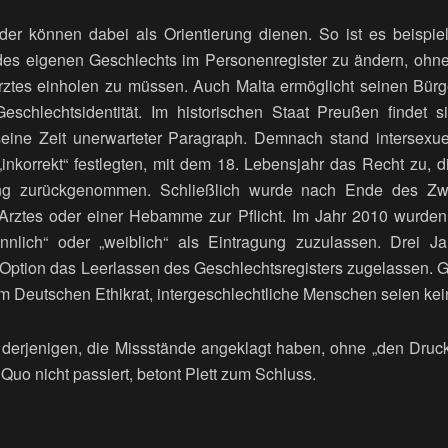
er können dabei als Orientierung dienen. So ist es beispie
des eigenen Geschlechts im Personenregister zu ändern, ohne
Arztes einholen zu müssen. Auch Malta ermöglicht seinen Bür
 Geschlechtsidentität. Im historischen Staat Preußen findet
 seine Zeit unerwarteter Paragraph. Demnach stand intersexu
 „inkorrekt“ festlegten, mit dem 18. Lebensjahr das Recht zu, 
g zurückgenommen. Schließlich wurde nach Ende des Zwe
Arztes oder einer Hebamme zur Pflicht. Im Jahr 2010 wurden 
nlich“ oder „weiblich“ als Eintragung zuzulassen. Drei J
te Option das Leerlassen des Geschlechtsregisters zugelassen
m Deutschen Ethikrat, intergeschlechtliche Menschen seien kei
derjenigen, die Missstände angeklagt haben, ohne „den Druck
uo nicht passiert, betont Plett zum Schluss.