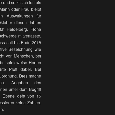
und setzt sich fort bis
 Mann oder Frau bleibt
den Auswirkungen für
Oktober diesen Jahres
ät Heidelberg. Fiona
schwerde mitverfasste,
ss soll bis Ende 2018
itive Bezeichnung wie
echt von Menschen, bei
 beispielsweise Hoden
rte Plett dabei. Bei
Zuordnung. Dies mache
lich. Angaben des
nen unter dem Begriff
le Ebene geht von 15
ressieren keine Zahlen.
n.“