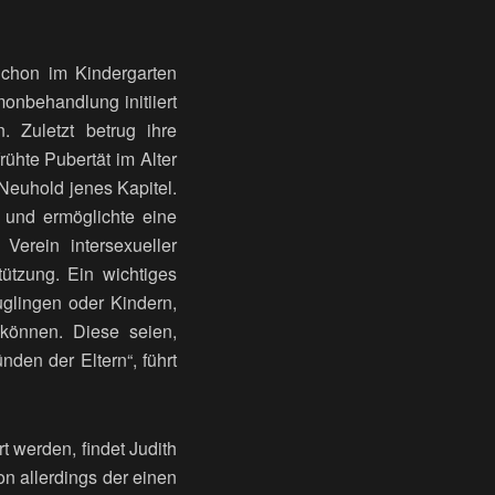
Schon im Kindergarten
monbehandlung initiiert
 Zuletzt betrug ihre
ühte Pubertät im Alter
Neuhold jenes Kapitel.
st und ermöglichte eine
Verein intersexueller
ützung. Ein wichtiges
glingen oder Kindern,
können. Diese seien,
den der Eltern“, führt
t werden, findet Judith
on allerdings der einen