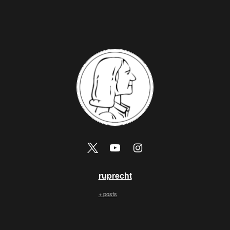
ruprecht
+ posts