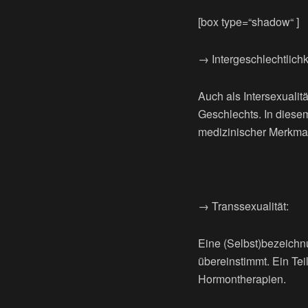
[box type=“shadow“ ]
→ Intergeschlechtlichk
Auch als Intersexualit
Geschlechts. In dies
medizinischer Merkmal
→ Transsexualität:
Eine (Selbst)bezeichn
übereinstimmt. Ein Te
Hormontherapien.