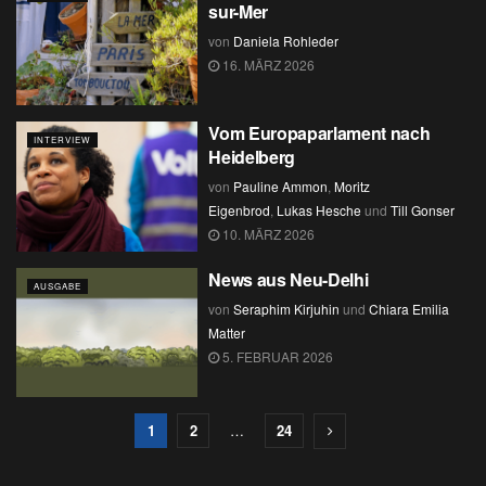
sur-Mer
von
Daniela Rohleder
16. MÄRZ 2026
Vom Europaparlament nach
INTERVIEW
Heidelberg
von
Pauline Ammon
,
Moritz
Eigenbrod
,
Lukas Hesche
und
Till Gonser
10. MÄRZ 2026
News aus Neu-Delhi
AUSGABE
von
Seraphim Kirjuhin
und
Chiara Emilia
Matter
5. FEBRUAR 2026
1
2
…
24