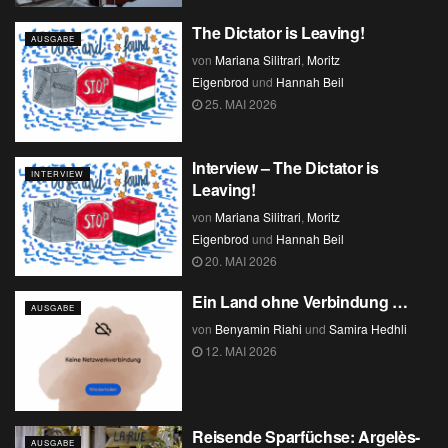
The Dictator is Leaving!
AUSGABE
von
Mariana Silitrari
,
Moritz
Eigenbrod
und
Hannah Beil
25. MAI 2026
Interview – The Dictator is
INTERVIEW
Leaving!
von
Mariana Silitrari
,
Moritz
Eigenbrod
und
Hannah Beil
20. MAI 2026
Ein Land ohne Verbindung …
AUSGABE
von
Benyamin Riahi
und
Samira Hedhli
12. MAI 2026
Reisende Sparfüchse: Argelès-
AUSGABE