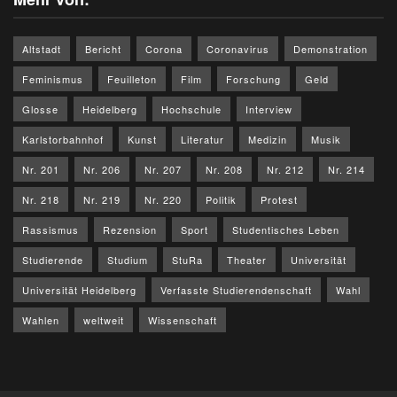
Altstadt
Bericht
Corona
Coronavirus
Demonstration
Feminismus
Feuilleton
Film
Forschung
Geld
Glosse
Heidelberg
Hochschule
Interview
Karlstorbahnhof
Kunst
Literatur
Medizin
Musik
Nr. 201
Nr. 206
Nr. 207
Nr. 208
Nr. 212
Nr. 214
Nr. 218
Nr. 219
Nr. 220
Politik
Protest
Rassismus
Rezension
Sport
Studentisches Leben
Studierende
Studium
StuRa
Theater
Universität
Universität Heidelberg
Verfasste Studierendenschaft
Wahl
Wahlen
weltweit
Wissenschaft