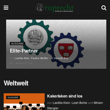
AUSGABE
Elite-Partner
von
Laetitia Klein
,
Pauline Wußler
und
Hannah Beil
3. AUGUST 2026
Weltweit
Kakerlaken sind los
AUSGABE
von
Laetitia Klein
,
Leah Bohle
und
Miriam
Stangier