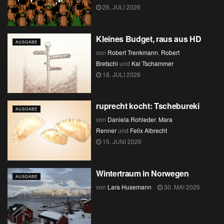
26. JULI 2026
Kleines Budget, raus aus HD
AUSGABE
von
Robert Trenkmann
,
Robert
Bretschi
und
Kai Tschammer
18. JULI 2026
ruprecht kocht: Tschebureki
AUSGABE
von
Daniela Rohleder
,
Mara
Renner
und
Felix Albrecht
15. JUNI 2026
Wintertraum in Norwegen
AUSGABE
von
Lara Husemann
30. MAI 2026