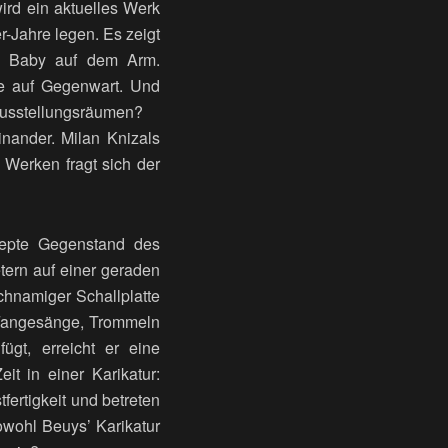
wird ein aktuelles Werk
r-Jahre legen. Es zeigt
in Baby auf dem Arm.
chte auf Gegenwart. Und
 Ausstellungsräumen?
nander. Milan Knizals
 Werken fragt sich der
zepte Gegenstand des
tern auf einer geraden
chnamiger Schallplatte
 Fangesänge, Trommeln
gt, erreicht er eine
it in einer Karikatur:
ertigkeit und betreten
owohl Beuys’ Karikatur