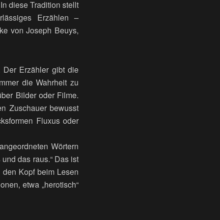
n diese Tradition stellt
rlässiges Erzählen –
erke von Joseph Beuys,
 Der Erzähler gibt die
 immer die Wahrheit zu
ber Bilder oder Filme.
 den Zuschauer bewusst
ucksformen Fluxus oder
g angeordneten Wörtern
 und das raus.“ Das ist
an den Kopf beim Lesen
ionen, etwa „herotisch“