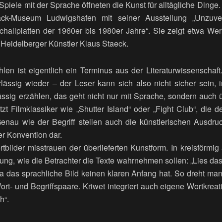
piele mit der Sprache öffneten die Kunst für alltägliche Dinge. I
ck-Museum Ludwigshafen mit seiner Ausstellung „Unzuve
challplatten der 1960er bis 1980er Jahre“. Sie zeigt etwa W
eidelberger Künstler Klaus Staeck.
len ist eigentlich ein Terminus aus der Literaturwissenschaft.
rlässig wieder – der Leser kann sich also nicht sicher sein,
ssig erzählen, das geht nicht nur mit Sprache, sondern auch ü
tzt Filmklassiker wie „Shutter Island“ oder „Fight Club“, die
 Genau wie der Begriff stellen auch die künstlerischen Ausdr
er Konvention dar.
tbilder misstrauen der überlieferten Kunstform. In kreisförmi
ng, wie die Betrachter die Texte wahrnehmen sollen: „Lies das
 da das sprachliche Bild keinen klaren Anfang hat. So dreht m
ort- und Begriffspaare. Kriwet integriert auch eigene Wortkreat
h“.