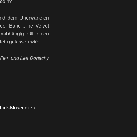
 sein?
 und dem Unerwarteten
 der Band „The Velvet
nabhängig. Oft fehlen
llein gelassen wird.
Klein und Lea Dortschy
Hack-Museum
zu