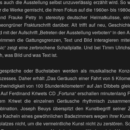
ss auch die Ausstellung selbst unzuverlässig erzählt wird. So 
 die Werke gemischt, die ihren Fokus auf die 1960er- bis 1980e
nd Frauke Petry in stereotyp deutscher Heimatkulisse, e
 neongrüner Frakturschrift darüber. Alt trifft auf neu, Geschi
 mit der Aufschrift „Betreten der Ausstellung verboten“ in den
immen die Gattungsgrenzen, Text und Bild interagieren mitei
c“ zeigt eine zerbrochene Schallplatte. Und bei Timm Ulrichs
h, was Bild und was Text ist.
fongespräche oder Buchstaben werden als musikalische Kon
ozesses. Daher erhält „Das Geräusch einer Fahrt von 5 Kilome
chwindigkeit von 100 Stundenkilometern“ auf Jan Dibbets glei
 Auf Ferdinand Kriwets CD „Fortuna“ erschallen minutenlang
em Kriwet die einzelnen Geräusche rhythmisch zusammenfü
bination. Joseph Beuys überspitzt den Kunstbegriff seiner Ze
 Kacheln eines gewöhnlichen Badezimmers wegen ihrer Kunstf
latzes nicht, um die vermeintliche Kunst nicht zu zerstören. S