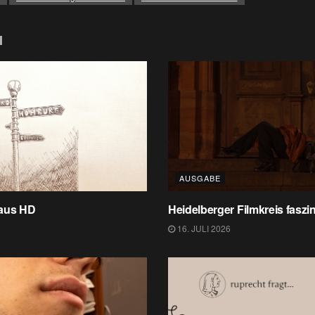
l
AUSGABE
 aus HD
Heidelberger Filmkreis faszin
16. JULI 2026