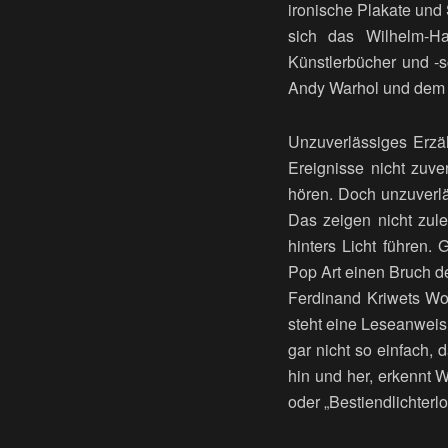
ironische Plakate und S
sich das Wilhelm-Ha
Künstlerbücher und -s
Andy Warhol und dem H
Unzuverlässiges Erzäh
Ereignisse nicht zuve
hören. Doch unzuverlä
Das zeigen nicht zule
hinters Licht führen.
Pop Art einen Bruch d
Ferdinand Kriwets Wor
steht eine Leseanweisu
gar nicht so einfach,
hin und her, erkennt W
oder „Bestiendlichterlo