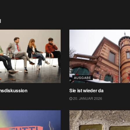
l
AUSGABE
msdiskussion
Sie ist wieder da
20. JANUAR 2026