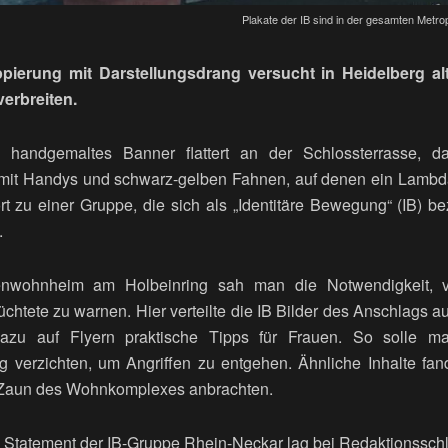
Plakate der IB sind in der gesamten Metropo
pierung mit Darstellungsdrang versucht in Heidelberg a
verbreiten.
in handgemaltes Banner flattert an der Schlossterrasse, d
mit Handys und schwarz-gelben Fahnen, auf denen ein Lamb
t zu einer Gruppe, die sich als „Identitäre Bewegung“ (IB) be
.
nwohnheim am Holbeinring sah man die Notwendigkeit, v
htete zu warnen. Hier verteilte die IB Bilder des Anschlags a
azu auf Flyern praktische Tipps für Frauen. So solle ma
g verzichten, um Angriffen zu entgehen. Ähnliche Inhalte fan
 Zaun des Wohnkomplexes anbrachten.
s Statement der IB-Gruppe Rhein-Neckar lag bei Redaktionsschl