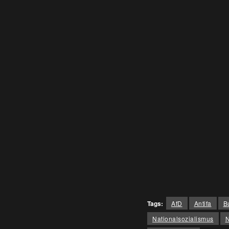
Tags:
AfD
Antifa
B
Nationalsozialismus
N