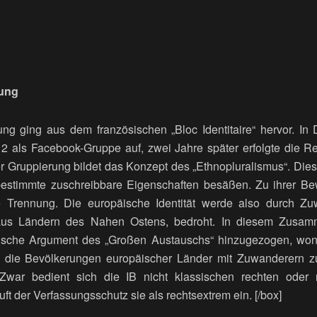
gung
ng ging aus dem französischen „Bloc Identitaire“ hervor. In 
12 als Facebook-Gruppe auf, zwei Jahre später erfolgte die Reg
r Gruppierung bildet das Konzept des „Ethnopluralismus“. Dies
bestimmte zuschreibbare Eigenschaften besäßen. Zu ihrer Bew
riale Trennung. Die europäische Identität werde also durch 
aus Ländern des Nahen Ostens, bedroht. In diesem Zusam
ische Argument des „Großen Austauschs“ hinzugezogen, won
n, die Bevölkerungen europäischer Länder mit Zuwanderern z
 Zwar bedient sich die IB nicht klassischen rechten oder na
uft der Verfassungsschutz sie als rechtsextrem ein. [/box]