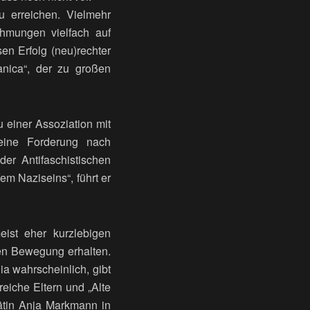
u erreichen. Vielmehr
ehmungen vielfach auf
sen Erfolg (neu)rechter
anica“, der zu großen
zu einer Assoziation mit
 eine Forderung nach
der Antifaschistischen
fem Naziseins“, führt er
eist eher kurzlebigen
gen Bewegung erhalten.
a wahrscheinlich, gibt
eiche Eltern und „Alte
rätin Anja Markmann in