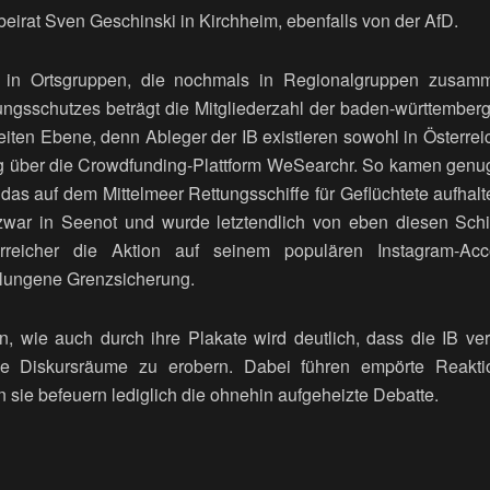
eirat Sven Geschinski in Kirchheim, ebenfalls von der AfD.
IB in Ortsgruppen, die nochmals in Regionalgruppen zusam
gsschutzes beträgt die Mitgliederzahl der baden-württember
iten Ebene, denn Ableger der IB existieren sowohl in Österrei
ng über die Crowdfunding-Plattform WeSearchr. So kamen gen
, das auf dem Mittelmeer Rettungsschiffe für Geflüchtete aufhal
 zwar in Seenot und wurde letztendlich von eben diesen Schi
erreicher die Aktion auf seinem populären Instagram-Acc
elungene Grenzsicherung.
n, wie auch durch ihre Plakate wird deutlich, dass die IB ver
che Diskursräume zu erobern. Dabei führen empörte Reakti
rn sie befeuern lediglich die ohnehin aufgeheizte Debatte.