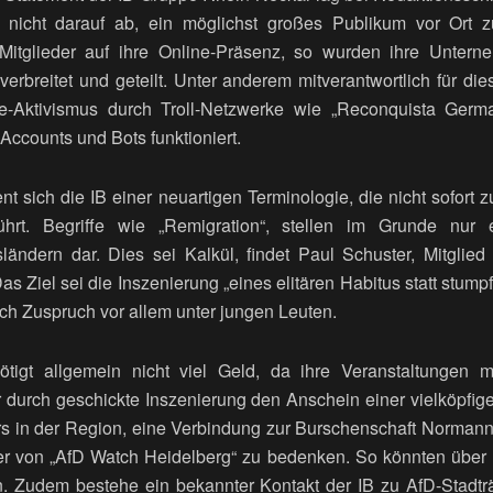
 nicht darauf ab, ein möglichst großes Publikum vor Ort z
 Mitglieder auf ihre Online-Präsenz, so wurden ihre Untern
erbreitet und geteilt. Unter anderem mitverantwortlich für die
e-Aktivismus durch Troll-Netzwerke wie „Reconquista Germ
 Accounts und Bots funktioniert.
ent sich die IB einer neuartigen Terminologie, die nicht sofort 
führt. Begriffe wie „Remigration“, stellen im Grunde nur
ndern dar. Dies sei Kalkül, findet Paul Schuster, Mitglied 
Das Ziel sei die Inszenierung „eines elitären Habitus statt stump
ich Zuspruch vor allem unter jungen Leuten.
tigt allgemein nicht viel Geld, da ihre Veranstaltungen m
 durch geschickte Inszenierung den Anschein einer vielköpfi
s in der Region, eine Verbindung zur Burschenschaft Normanni
er von „AfD Watch Heidelberg“ zu bedenken. So könnten über r
n. Zudem bestehe ein bekannter Kontakt der IB zu AfD-Stadt