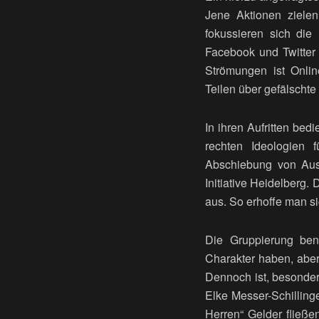
Jene Aktionen zielen
fokussieren sich die
Facebook und Twitter v
Strömungen ist Onlin
Teilen über gefälschte
In ihren Aufritten bedi
rechten Ideologien 
Abschiebung von Auslä
Initiative Heidelberg. 
aus. So erhoffe man s
Die Gruppierung benö
Charakter haben, aber
Dennoch ist, besonder
Elke Messer-Schilling
Herren“ Gelder fließe