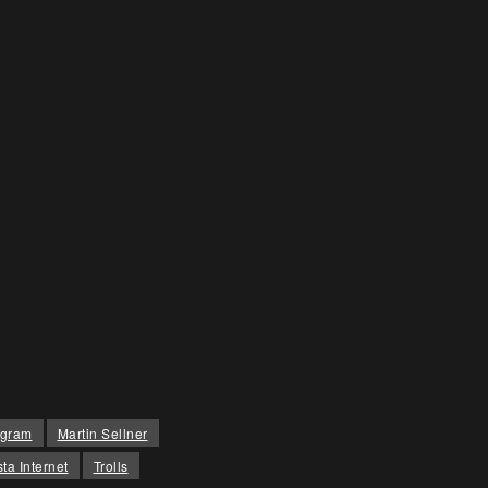
agram
Martin Sellner
ta Internet
Trolls