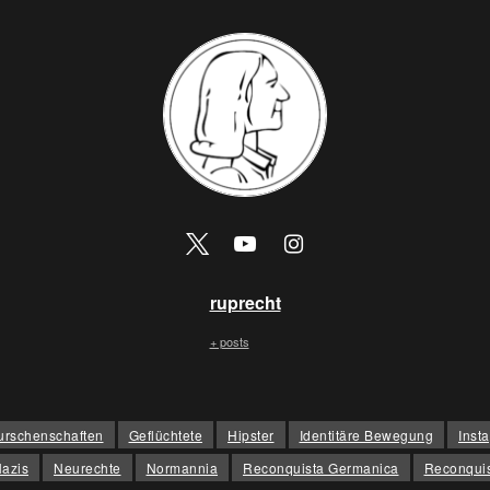
ruprecht
+ posts
urschenschaften
Geflüchtete
Hipster
Identitäre Bewegung
Inst
azis
Neurechte
Normannia
Reconquista Germanica
Reconquis