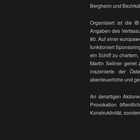
Bergheim und Bezirksb
Organisiert ist die 
Angaben des Verfassun
80. Auf einer europawe
funktioniert Sponsori
ein Schiff zu chartern
Martin Sellner geriet
inszenierte der Öst
abenteuerliche und g
An derartigen Aktione
Provokation öffentli
Konstruktivität, sonde