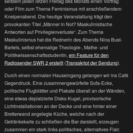
seitdem jeden letzen Freitag des Monats einen Vortrag
oder Film zum Thema Feminismus mit anschließendem
Kneipenabend. Die heutige Veranstaltung trägt den
provokanten Titel „Männer in Not? Maskulinistische
Antworten auf Privilegienverluste“. Zum Thema
Maskulinismus hat die Rednerin des Abends Nina Bust-
Bartels, selbst ehemalige Theologie-, Mathe- und
Politikwissenschaftsstudentin,
ein Feature für den
Radiosender SWR 2 erstellt
(
Transskript der Sendung
).
Durch einen normalen Hauseingang gelangen wir ins Café
Gegendruck. Eine zusammengewürfelte Sofa-Ecke,
politische Flugblätter und Plakate überall an der Wänden,
eine etwas deplatzierte Disko-Kugel, provisorische
Lichtinstallationen an der Decke und eine hinter einer
Bretterwand angelegte Küche, welche nach der
Getränkekarte zu schließen die Bar darstellt, erzeugen
zusammen ein stark links-politisches, alternatives Flair.