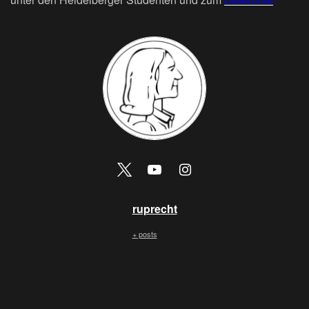
ruprecht
+ posts