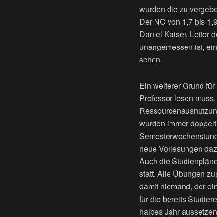
wurden die zu vergebe
Der NC von 1,7 bis 1,9
Daniel Kaiser, Leiter 
unangemessen ist, ein
schon.
Ein weiterer Grund fü
Professor lesen muss,
Ressourcenausnutzung 
wurden immer doppelt 
Semesterwochenstunden
neue Vorlesungen da
Auch die Studienpläne
statt. Alle Übungen z
damit niemand, der ei
für die bereits Studie
halbes Jahr aussetzen