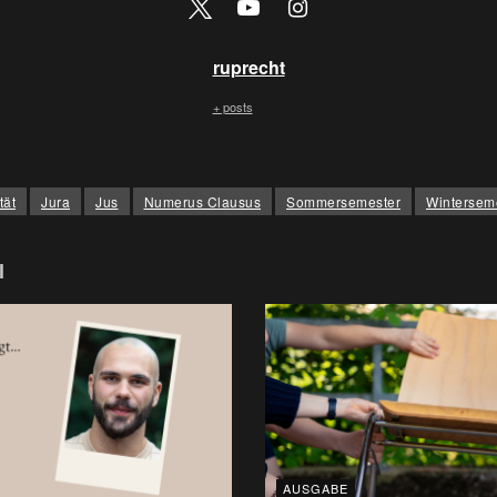
ruprecht
+ posts
tät
Jura
Jus
Numerus Clausus
Sommersemester
Wintersem
l
AUSGABE