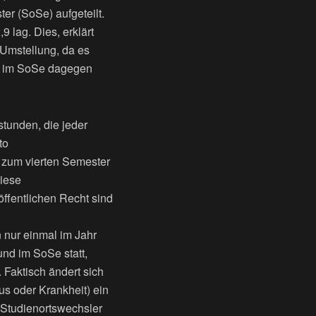
r (SoSe) aufgeteilt.
 lag. Dies, erklärt
e Umstellung, da es
,7 im SoSe dagegen
tunden, die jeder
to
 zum vierten Semester
diese
ffentlichen Recht sind
 nur einmal im Jahr
nd im SoSe statt,
 Faktisch ändert sich
us oder Krankheit) ein
 Studienortswechsler