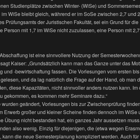
nen Studienplätze zwischen Winter- (WiSe) und Sommersemeste
 im WiSe bleibt gleich, während er im SoSe zwischen 2,7 und 2,9
des Prüfungsamts der Juristischen Fakultät, sei ein Grund für di
e Person mit 1,7 im WiSe nicht zuzulassen, eine Person mit 2
r Abschaffung ist eine sinnvollere Nutzung der Semesterwochens
 sagt Kaiser: „Grundsätzlich kann man das Ganze unter das Mot
und -bewirtschaftung fassen. Die Vorlesungen vom ersten bis
gelesen, und da lag natürlich die Frage auf der Hand, ob man 
, diese Kapazitäten, nicht sinnvoller anders nutzen kann. Im ö
zu gekommen, es kommen mehr Seminare dazu.“
 wurden geändert, Vorlesungen bis zur Zwischenprüfung finden
um Erwerb großer und kleiner Scheine finden dennoch im WiSe u
ne Übung nicht bestanden hat, ein ganzes Jahr aussetzen muss.
renden also wenig. Einzig für diejenigen, die (etwa wegen Erasm
, kann die neue Semesterplanung kompliziert werden. Auch für