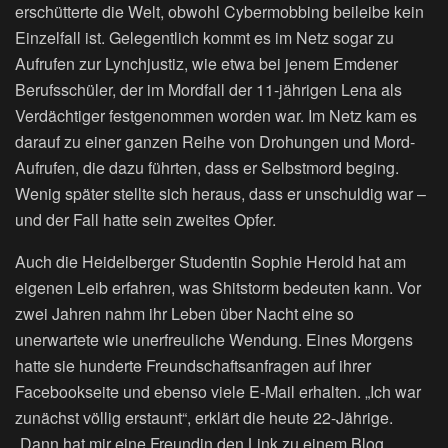
erschütterte die Welt, obwohl Cybermobbing beileibe kein
Einzelfall ist. Gelegentlich kommt es im Netz sogar zu
Aufrufen zur Lynchjustiz, wie etwa bei jenem Emdener
Berufsschüler, der im Mordfall der 11-jährigen Lena als
Verdächtiger festgenommen worden war. Im Netz kam es
darauf zu einer ganzen Reihe von Drohungen und Mord-
Aufrufen, die dazu führten, dass er Selbstmord beging.
Wenig später stellte sich heraus, dass er unschuldig war –
und der Fall hatte sein zweites Opfer.
Auch die Heidelberger Studentin Sophie Herold hat am
eigenen Leib erfahren, was Shitstorm bedeuten kann. Vor
zwei Jahren nahm ihr Leben über Nacht eine so
unerwartete wie unerfreuliche Wendung. Eines Morgens
hatte sie hunderte Freundschaftsanfragen auf ihrer
Facebookseite und ebenso viele E-Mail erhalten. „Ich war
zunächst völlig erstaunt“, erklärt die heute 22-Jährige.
„Dann hat mir eine Freundin den Link zu einem Blog