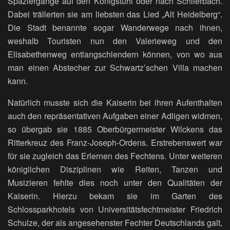
Spaziergänge auf den Königstuhl oder nach Schlierbach.
Dabei trällerten sie am liebsten das Lied „Alt Heidelberg“.
Die Stadt benannte sogar Wanderwege nach ihnen,
weshalb Touristen nun den Valerieweg und den
Elisabethenweg entlangschlendern können, von wo aus
man einen Abstecher zur Schwartz’schen Villa machen
kann.
Natürlich musste sich die Kaiserin bei ihren Aufenthalten
auch den repräsentativen Aufgaben einer Adligen widmen,
so übergab sie 1885 Oberbürgermeister Wilckens das
Ritterkreuz des Franz-Joseph-Ordens. Erstrebenswert war
für sie zugleich das Erlernen des Fechtens. Unter weiteren
königlichen Disziplinen wie Reiten, Tanzen und
Musizieren fehlte dies noch unter den Qualitäten der
Kaiserin. Hierzu bekam sie im Garten des
Schlossparkhotels von Universitätsfechtmeister Friedrich
Schulze, der als angesehenster Fechter Deutschlands galt,