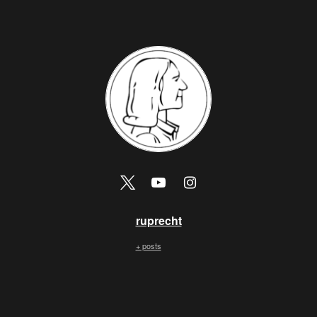
ruprecht
+ posts