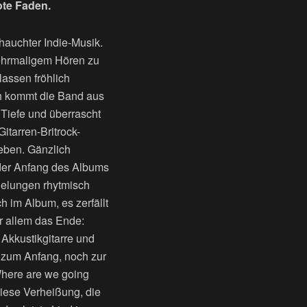
ote Faden.
hauchter Indie-Musik.
mehrmaligem Hören zu
lassen fröhlich
sch kommt die Band aus
Tiefe und überrascht
itarren-Britrock-
eben. Gänzlich
e der Anfang des Albums
gelungen rhytmisch
h im Album, es zerfällt
or allem das Ende:
 Akkustikgitarre und
 zum Anfang, noch zur
Where are we going
Diese Verheißung, die