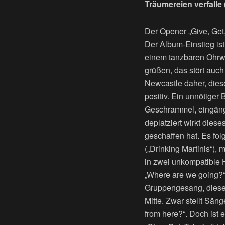
Träumereien verfalle 
Der Opener „Give, Get,
Der Album-Einstieg is
einem tanzbaren Ohrwur
grüßen, das stört auch
Newcastle daher, dies
positiv. Ein unnötiger 
Geschrammel, eingängi
deplatziert wirkt dies
geschaffen hat. Es fo
(„Drinking Martinis“), 
in zwei unkompatible H
„Where are we going?“ 
Gruppengesang, dieser
Mitte. Zwar stellt Sä
from here?“. Doch ist 