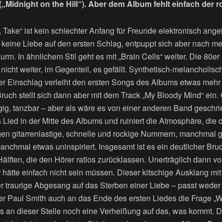
(„Midnight on the Hill“). Aber dem Album fehlt einfach der r
 Take“ ist kein schlechter Anfang für Freunde elektronisch ange
t keine Liebe auf den ersten Schlag, entpuppt sich aber nach 
m. In ähnlichem Stil geht es mit „Brain Cells“ weiter. Die 80er 
 nicht weiter, im Gegenteil, es gefällt. Synthetisch-melancholi
er Einschlag verleiht den ersten Songs des Albums etwas mehr 
Bruch stellt sich dann aber mit dem Track „My Bloody Mind“ ein. G
g, tanzbar – aber als wäre es von einer anderen Band geschri
es Lied in der Mitte des Albums und ruiniert die Atmosphäre, di
lgen gitarrenlastige, schnelle und rockige Nummern, manchmal 
manchmal etwas uninspiriert. Insgesamt ist es ein deutlicher Bruc
älften, die den Hörer ratlos zurücklassen. Unerträglich dann v
hätte einfach nicht sein müssen. Dieser kitschige Ausklang mit
 traurige Abgesang auf das Sterben einer Liebe – passt weder
nger Paul Smith auch an das Ende des ersten Liedes die Frage „
es an dieser Stelle noch eine Verheißung auf das, was kommt. 