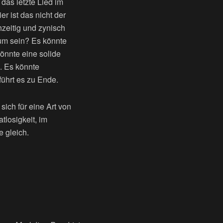
 das letzte Lied im
er ist das nicht der
hzeitig und zynisch
bum sein? Es könnte
nnte eine solide
d. Es könnte
führt es zu Ende.
sich für eine Art von
tlosigkeit, im
e gleich.