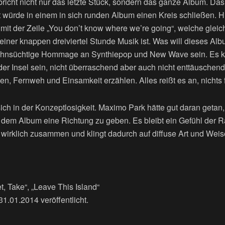
 bricht nicht nur das letzte Stück, sondern das ganze Album. Das
ft würde in einem in sich runden Album einen Kreis schließen. Hi
mit der Zeile „You don’t know where we’re going“, welche gleic
einer knappen dreiviertel Stunde Musik ist. Was will dieses Al
ehnsüchtige Hommage an Synthiepop und New Wave sein. Es kö
der Insel sein, nicht überraschend aber auch nicht enttäuschen
, Fernweh und Einsamkeit erzählen. Alles reißt es an, nichts 
ich in der Konzeptlosigkeit. Maximo Park hätte gut daran getan, 
dem Album eine Richtung zu geben. Es bleibt ein Gefühl der Ra
 wirklich zusammen und klingt dadurch auf diffuse Art und Weis
t, Take“, „Leave This Island“
.01.2014 veröffentlicht.