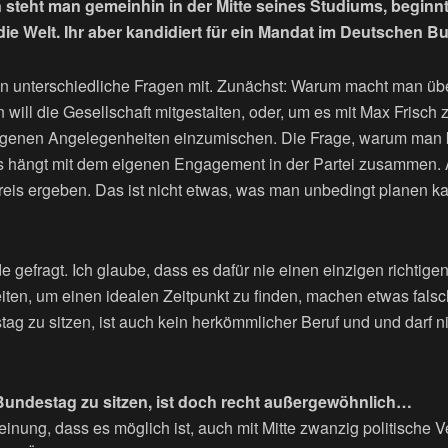
n steht man gemeinhin in der Mitte seines Studiums, beginn
h die Welt. Ihr aber kandidiert für ein Mandat im Deutsche
n unterschiedliche Fragen mit. Zunächst: Warum macht man übe
n will die Gesellschaft mitgestalten, oder, um es mit Max Frisch
eigenen Angelegenheiten einzumischen. Die Frage, warum man kan
Das hängt mit dem eigenen Engagement in der Partei zusammen
reis ergeben. Das ist nicht etwas, was man unbedingt planen ka
e gefragt. Ich glaube, dass es dafür nie einen einzigen richtigen
iten, um einen idealen Zeitpunkt zu finden, machen etwas falsch.
ag zu sitzen, ist auch kein herkömmlicher Beruf und und darf ni
Bundestag zu sitzen, ist doch recht außergewöhnlich…
Meinung, dass es möglich ist, auch mit Mitte zwanzig politische 