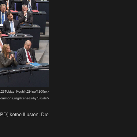
n_%28Tobias_Koch%29.jpg/1200px-
commons.org/licenses/by/3.0/de/)
D) keine Illusion. Die