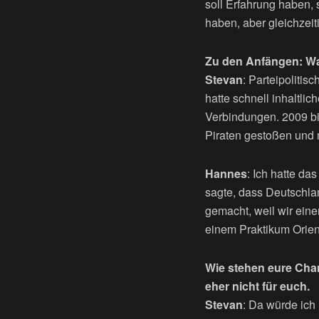
soll Erfahrung haben, s
haben, aber gleichzeiti
Zu den Anfängen: Was
Stevan
: Parteipolitis
hatte schnell inhaltli
Verbindungen. 2009 bin
Piraten gestoßen und m
Hannes
: Ich hatte d
sagte, dass Deutschlan
gemacht, weil wir ein
einem Praktikum Orien
Wie stehen eure Cha
eher nicht für euch.
Stevan
: Da würde ich