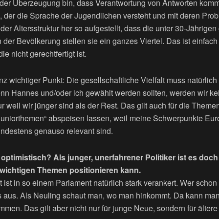
der Überzeugung bin, dass Verantwortung von Antworten komm
 der die Sprache der Jugendlichen versteht und mit deren Probl
der Altersstruktur her so aufgestellt, dass die unter 30-Jährige
der Bevölkerung stellen sie ein ganzes Viertel. Das ist einfach
 nicht gerechtfertigt ist.
anz wichtiger Punkt: Die gesellschaftliche Vielfalt muss natürli
enn Hannes und/oder ich gewählt werden sollten, werden wir k
ur weil wir jünger sind als der Rest. Das gilt auch für die Them
 „Juniorthemen“ abspeisen lassen, weil meine Schwerpunkte Eur
ndestens genauso relevant sind.
h optimistisch? Als junger, unerfahrener Politiker ist es do
 wichtigen Themen positionieren kann.
ät ist in so einem Parlament natürlich stark verankert. Wer schon
s aus. Als Neuling schaut man, wo man hinkommt. Da kann man
men. Das gilt aber nicht nur für junge Neue, sondern für älter