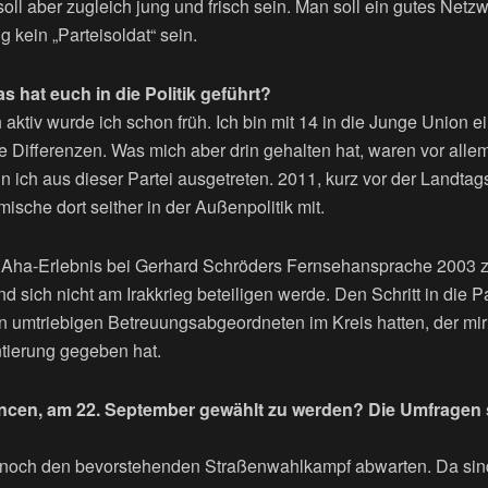
oll aber zugleich jung und frisch sein. Man soll ein gutes Netzw
g kein „Parteisoldat“ sein.
 hat euch in die Politik geführt?
ch aktiv wurde ich schon früh. Ich bin mit 14 in die Junge Union e
che Differenzen. Was mich aber drin gehalten hat, waren vor alle
 ich aus dieser Partei ausgetreten. 2011, kurz vor der Landtags
ische dort seither in der Außenpolitik mit.
as Aha-Erlebnis bei Gerhard Schröders Fernsehansprache 2003 zu
d sich nicht am Irakkrieg beteiligen werde. Den Schritt in die P
en umtriebigen Betreuungsabgeordneten im Kreis hatten, der mir
tierung gegeben hat.
ncen, am 22. September gewählt zu werden? Die Umfragen s
 noch den bevorstehenden Straßenwahlkampf abwarten. Da sin