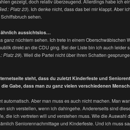
hlen gezeigt, doch relativ überzeugend. Allerdings habe ich ei
ed.: Platz 23
). Ich denke nicht, dass das bei mir klappt. Aber i
 Schiffsbruch sehen.
s ähnlich aussichtslos…
s ganz nüchtern sehen. Ich trete in einem Oberschwäbischen Wa
lik direkt an die CDU ging. Bei der Liste bin ich auch leider s
: Platz 29
). Weil die Partei nicht über ihren Schatten gesprungen
ternetseite steht, dass du zuletzt Kinderfeste und Senioren
 die Gabe, dass man zu ganz vielen verschiedenen Mensch
cht automatisch. Aber man muss es auch nicht machen. Man wan
en sich verstellen, wenn ich dahingehe. Andererseits sind dies
fe, die ich vertreten will und verstehen muss. Wie die Auswahl d
Nämlich Seniorennachmittage und Kinderfeste. Und ich muss sa