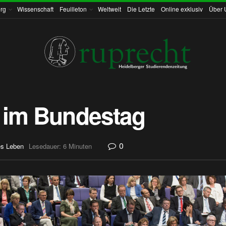
rg
Wissenschaft
Feuilleton
Weltweit
Die Letzte
Online exklusiv
Über 
 im Bundestag
0
es Leben
Lesedauer: 6 Minuten