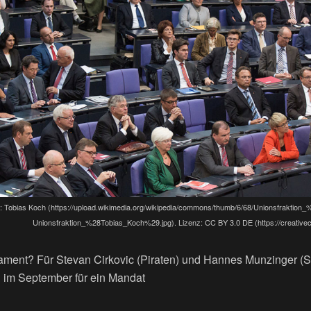
d: Tobias Koch (https://upload.wikimedia.org/wikipedia/commons/thumb/6/68/Unionsfraktio
Unionsfraktion_%28Tobias_Koch%29.jpg). Lizenz: CC BY 3.0 DE (https://creative
lament? Für Stevan Cirkovic (Piraten) und Hannes Munzinger (SP
 im September für ein Mandat