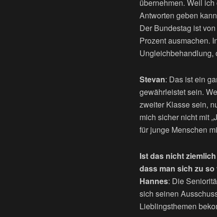
übernehmen. Weil ich 
Antworten geben kann,
Der Bundestag ist von 
Prozent ausmachen. In 
Ungleichbehandlung, die
Stevan
: Das ist ein g
gewährleistet sein. W
zweiter Klasse sein, n
mich sicher nicht mit
für junge Menschen mi
Ist das nicht ziemlic
dass man sich zu so
Hannes
: Die Seniorit
sich seinen Ausschus
Lieblingsthemen bekom