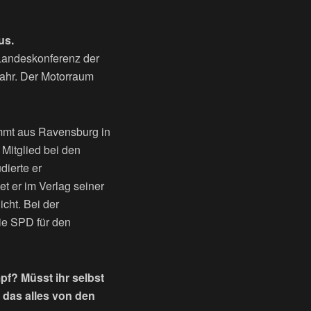
us.
r Landeskonferenz der
fahr. Der Motorraum
mmt aus Ravensburg in
 Mitglied bei den
dierte er
et er im Verlag seiner
icht. Bei der
ie SPD für den
mpf? Müsst ihr selbst
d das alles von den