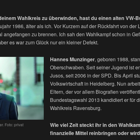
deinem Wahlkreis zu überwinden, hast du einen alten VW-B
Baujahr 1986, älter als ich. Vor Kurzem auf der Rückfahrt von de
mal angefangen zu brennen. Ich sah den Wahlkampf schon in Ge
aber es war zum Glück nur ein kleiner Defekt.
Hannes Munzinger
, geboren 1988, sta
Oberschwaben. Seit seiner Jugend ist er
Jusos, seit 2006 in der SPD. Bis April stu
Volkswirtschaft in Heidelberg. Nun arbeit
Eltern, der vor allem Biografien veröffentl
Bundestagswahl 2013 kandidiert er für d
Wahlkreis Ravensburg.
Wie viel Zeit steckt ihr in den Wahlka
. Foto: privat
finanzielle Mittel reinbringen oder wir