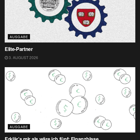
AUSGABE
Elite-Partner
3. AUGUST 2026
AUSGABE
Erklär’s mir als wäre ich fünf: Finanzblase