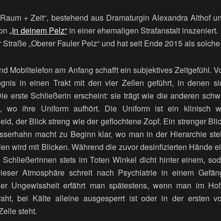
„Raum + Zeit“, bestehend aus Dramaturgin Alexandra Althof u
ion
„In deinem Pelz“
in einer ehemaligen Strafanstalt inszeniert.
er Straße „Oberer Fauler Pelz“ und hat seit Ende 2015 als solch
d Mobiltelefon am Anfang schafft ein subjektives Zeitgefühl. V
nis in einen Trakt mit den vier Zellen geführt, in denen s
Die erste Schließerin erscheint: sie trägt wie die anderen sch
, wo ihre Uniform aufhört. Die Uniform ist ein klinisch 
id, der Blick streng wie der geflochtene Zopf. Ein strenger Bl
serhahn macht zu Beginn klar, wo man in der Hierarchie steh
len wird mit Blicken. Während die zuvor desinfizierten Hände e
e Schließerinnen stets im Toten Winkel dicht hinter einem, sod
dieser Atmosphäre schreit nach Psychiatrie in einem Gefä
er Ungewissheit erfährt man spätestens, wenn man im Ho
aht, bei Kälte alleine ausgesperrt ist oder in der ersten v
elle steht.