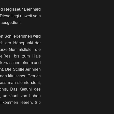
nd Regisseur Bernhard
 Diese liegt unweit vom
e ausgedient.
on Schließerinnen wird
ich der Höhepunkt der
warze Gummistiefel, die
weißes, bis zum Hals
ick zwischen einem und
t. Die Schließerinnen
inen klinischen Geruch
ass man sie nie sieht,
ngnis. Das Gefühl des
f, umzäunt von hohen
ollkommen leeren, 8,5