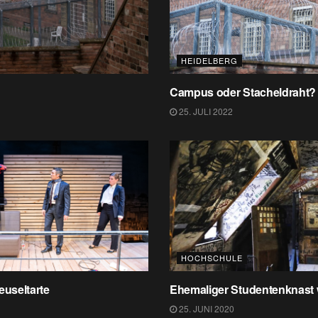
HEIDELBERG
Campus oder Stacheldraht?
25. JULI 2022
HOCHSCHULE
useltarte
Ehemaliger Studentenknast w
25. JUNI 2020