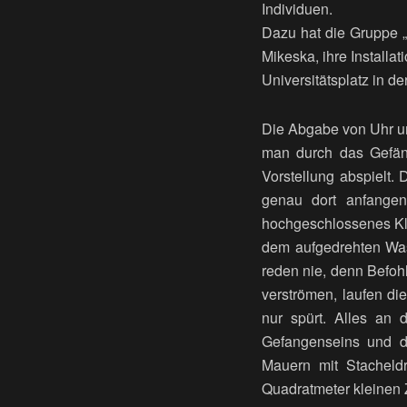
Individuen.
Dazu hat die Gruppe 
Mikeska, ihre Installat
Universitätsplatz in d
Die Abgabe von Uhr un
man durch das Gefäng
Vorstellung abspielt. 
genau dort anfangen
hochgeschlossenes Kle
dem aufgedrehten Was
reden nie, denn Befoh
verströmen, laufen di
nur spürt. Alles an 
Gefangenseins und d
Mauern mit Stacheldr
Quadratmeter kleinen Z