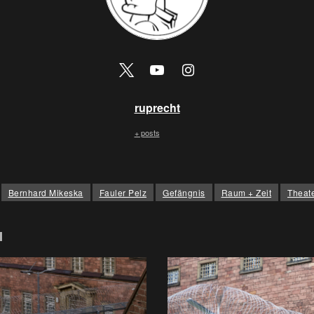
ruprecht
+ posts
Bernhard Mikeska
Fauler Pelz
Gefängnis
Raum + Zeit
Theat
l