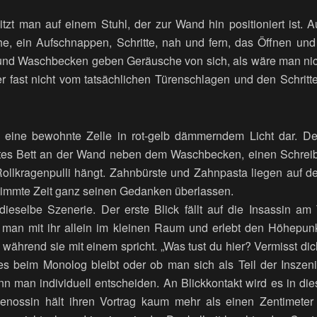
sitzt man auf einem Stuhl, der zur Wand hin positioniert ist. 
e, ein Aufschnappen, Schritte, nah und fern, das Öffnen un
und Waschbecken geben Geräusche von sich, als wäre man nicht
er fast nicht vom tatsächlichen Türenschlagen und den Schritt
t eine bewohnte Zelle in rot-gelb dämmerndem Licht dar. De
htes Bett an der Wand neben dem Waschbecken, einen Schreibt
Rollkragenpulli hängt. Zahnbürste und Zahnpasta liegen auf 
stimmte Zeit ganz seinen Gedanken überlassen.
t dieselbe Szenerie. Der erste Blick fällt auf die Insassin am
t man mit ihr allein im kleinen Raum und erlebt den Höhepunk
während sie mit einem spricht. „Was tust du hier? Vermisst di
es beim Monolog bleibt oder ob man sich als Teil der Inszen
nn man individuell entscheiden. An Blickkontakt wird es in di
enossin hält ihren Vortrag kaum mehr als einen Zentimete