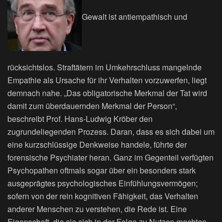
Gewalt ist antiempathisch und
rücksichtslos. Straftätern im Umkehrschluss mangelnde
Empathie als Ursache für ihr Verhalten vorzuwerfen, liegt
demnach nahe. „Das obligatorische Merkmal der Tat wird
damit zum überdauernden Merkmal der Person“,
beschreibt Prof. Hans-Ludwig Kröber den
zugrundeliegenden Prozess. Daran, dass es sich dabei um
eine kurzschlüssige Denkweise handele, führte der
forensische Psychiater heran. Ganz im Gegenteil verfügten
Psychopathen oftmals sogar über ein besonders stark
ausgeprägtes psychologisches Einfühlungsvermögen;
sofern von der rein kognitiven Fähigkeit, das Verhalten
anderer Menschen zu verstehen, die Rede ist. Eine
Eigenschaft, die sie sich in der Folge zu Nutzen machten,