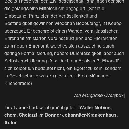
Becks These von der „Zivilgesellschaft light“, nach der sich
die gelangweilte Mittelschicht engagiert. „Soziale
Einbettung, Prinzipien der Verlässlichkeit und
Beständigkeit gewinnen wieder an Bedeutung“, ist Keupp
überzeugt. Er beschreibt einen Wandel vom klassischen
Ehrenamt mit starren Vereinsstrukturen und Hierarchien
zum neuen Ehrenamt, welches sich auszeichne durch
geringe Formalisierung, höhere Durchlässigkeit, aber auch
Selbstverwirklichung. Also doch nur Egoisten? „Etwas für
sich selber tun bedeutet nicht, ein Egoist zu sein, sondern
in Gesellschaft etwas zu gestalten.“(Foto: Münchner
Kirchenradio)
von Margarete Over
[/box]
[box type=“shadow“ align=“alignleft“ ]
Walter Möbius,
ehem. Chefarzt im Bonner Johanniter-Krankenhaus,
Autor