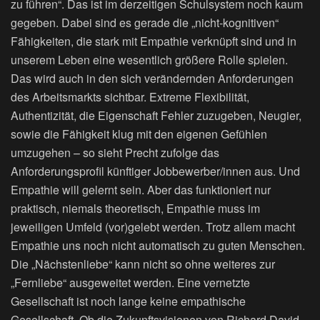
zu führen“. Das ist im derzeitigen Schulsystem noch kaum
gegeben. Dabei sind es gerade die „nicht-kognitiven“
Fähigkeiten, die stark mit Empathie verknüpft sind und in
unserem Leben eine wesentlich größere Rolle spielen.
Das wird auch in den sich verändernden Anforderungen
des Arbeitsmarkts sichtbar. Extreme Flexibilität,
Authentizität, die Eigenschaft Fehler zuzugeben, Neugier,
sowie die Fähigkeit klug mit den eigenen Gefühlen
umzugehen – so sieht Precht zufolge das
Anforderungsprofil künftiger Jobbewerber/innen aus. Und
Empathie will gelernt sein. Aber das funktioniert nur
praktisch, niemals theoretisch, Empathie muss im
jeweiligen Umfeld (vor)gelebt werden. Trotz allem macht
Empathie uns noch nicht automatisch zu guten Menschen.
Die „Nächstenliebe“ kann nicht so ohne weiteres zur
„Fernliebe“ ausgeweitet werden. Eine vernetzte
Gesellschaft ist noch lange keine empathische
Gesellschaft. Ob die Zukunftsvisionen von Richard David