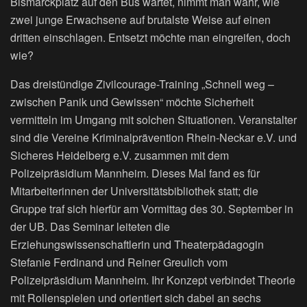
Bismarckplatz auf den Bus wartet, nimmt man wahr, wie
zwei junge Erwachsene auf brutalste Weise auf einen
dritten einschlagen. Entsetzt möchte man eingreifen, doch
wie?
Das dreistündige Zivilcourage-Training „Schnell weg –
zwischen Panik und Gewissen“ möchte Sicherheit
vermitteln im Umgang mit solchen Situationen. Veranstalter
sind die Vereine Kriminalprävention Rhein-Neckar e.V. und
Sicheres Heidelberg e.V. zusammen mit dem
Polizeipräsidium Mannheim. Dieses Mal fand es für
Mitarbeiterinnen der Universitätsbibliothek statt; die
Gruppe traf sich hierfür am Vormittag des 30. September in
der UB. Das Seminar leiteten die
Erziehungswissenschaftlerin und Theaterpädagogin
Stefanie Ferdinand und Reiner Greulich vom
Polizeipräsidium Mannheim. Ihr Konzept verbindet Theorie
mit Rollenspielen und orientiert sich dabei an sechs