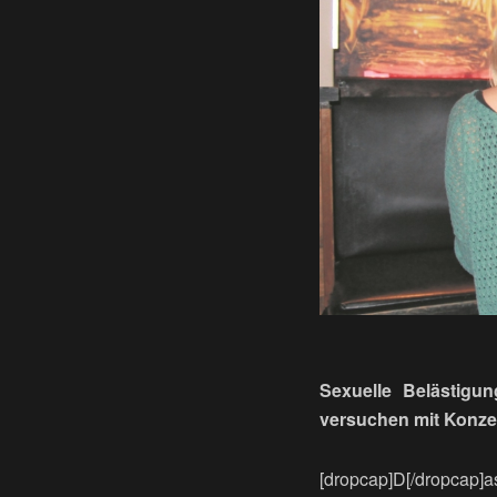
Sexuelle Belästigu
versuchen mit Konzep
[dropcap]D[/dropcap]a