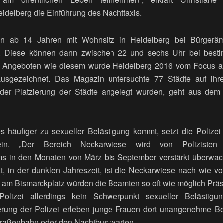
Heidelberg die Einführung des Nachttaxis.
en ab 14 Jahren mit Wohnsitz in Heidelberg bei Bürgeräm
s. Diese können dann zwischen 22 und sechs Uhr bei besti
 Angeboten wie diesem wurde Heidelberg 2016 vom Focus als
usgezeichnet. Das Magazin untersuchte 77 Städte auf ihre 
der Platzierung der Städte angelegt wurden, geht aus dem B
s häufiger zu sexueller Belästigung kommt, setzt die Polize
 ein. „Der Bereich Neckarwiese wird von Polizist
 in den Monaten von März bis September verstärkt überwacht
t, in der dunklen Jahreszeit, ist die Neckarwiese nach wie v
ch am Bismarckplatz würden die Beamten so oft wie möglich Präs
olizei allerdings kein Schwerpunkt sexueller Belästig
ierung der Polizei erleben junge Frauen dort unangenehme 
 Straßenbahn oder den Nachtbus warten.