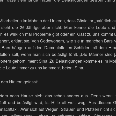
Mitarbeiterin im Mohr in der Unteren, dass Gäste ihr „natürlich 
 sieht die 26-Jährige aber nicht. Man kenne die Leute un
n es wirklich mal Probleme gibt oder ein Gast zu uns kommt un
eher“, erklärt sie. Von Codewörtern, wie sie in manchen Bars 
n Bars hängen auf den Damentoiletten Schilder mit dem Hi
ellen soll, wenn man sich belästigt fühlt. „Die Männer sind 
rtern gehört“, meint Sina. Zu Belästigungen komme es im Mo
die Leute immer zu uns kommen“, betont Sina.
 den Hintern gefasst“
ern nach Hause sieht das schon anders aus. Denn wenn m
ft und belästigt wird, ist Hilfe oft weit weg. Aus diesem G
achttaxi. „Wer sich auf Wegen, Straßen und Plätzen nicht sich
m öffentlichen Leben teilnehmen“, erklärt Christian