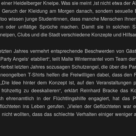
 einer Heidelberger Kneipe. Was sie meint ,ist nicht etwa der Al
e Geruch der Kleidung am Morgen danach, sondern sexuelle Be
too wissen junge Studentinnen, dass manche Menschen ihnen
n oder unflätige Sprüche machen. Damit sie in solchen Sit
neipen, Clubs und die Stadt verschiedene Konzepte und Hilfsa
etzten Jahres vermehrt entsprechende Beschwerden von Gäste
Party Angels‘ etabliert“, teilt Malte Wintermantel vom Team der 
 Herbst letzten Jahres sozusagen Schutzengel, die über die P
t neongelben T-Shirts helfen die Freiwilligen dabei, dass den
 „Die Idee hinter dem Konzept ist, auf den Veranstaltungen 
n frühzeitig zu deeskalieren“, erklärt Reinhard Bracke das 
ich ehrenamtlich in der Flüchtlingshilfe engagiert, hat das
lüchteten ins Leben gerufen. „Vielen der Geflüchteten war e
nicht wollten, dass das schlechte Verhalten einiger weniger auf