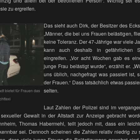
t einzig und allein bei der betroffenen Person“. Wichtig sei e
sie zu ergreifen.
Das sieht auch Dirk, der Besitzer des Eckste
„Männer, die bei uns Frauen belästigen, fl
keine Toleranz. Der 47-Jährige war viele Ja
kann auch deshalb in gefährlichen Si
eingreifen. „Vor acht Wochen gab es ein
junge Frau belästigt wurde“, erzählt er. „
uns üblich, nachgefragt was passiert ist, 
der Frauen.“ Dass tatsächlich etwas passier
selten.
dt bietet für Frauen das
httaxi
Laut Zahlen der Polizei sind im vergange
h sexueller Gewalt in der Altstadt zur Anzeige gebracht wor
nnheim, Thomas Habermehl, teilt jedoch mit, dass ein leicht
rkennbar sei. Dennoch scheinen die Zahlen relativ niedrig zu
, dass viele junge Frauen die Belästigungen gewohnt sind 