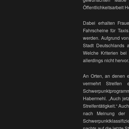
Öffentlichkeitsarbeit 
Dabei erhalten Frau
Fahrscheine für Taxi
werden. Aufgrund von
Stadt Deutschlands a
Welche Kriterien bei 
allerdings nicht hervor.
An Orten, an denen e
vermehrt Streifen
Schwerpunktprogramms
Habermehl. „Auch jetz
Streifentätigkeit.“ Au
nach Meinung der P
Schwerpunktklassifiz
nachts auf die letzte