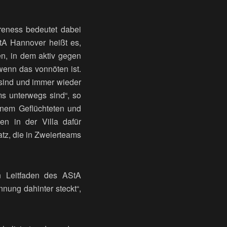
reness bedeutet dabei
tA Hannover heißt es,
n, in dem aktiv gegen
wenn das vonnöten ist.
 sind und immer wieder
s unterwegs sind“, so
nem Geflüchteten und
n in der Villa dafür
tz, die in Zweierteams
n Leitfaden des AStA
nung dahinter steckt“,