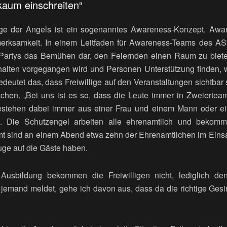
aum einschreiten“
ge der Angels ist ein sogenanntes Awareness-Konzept. Awa
erksamkeit. In einem Leitfaden für Awareness-Teams des AS
 Partys das Bemühen dar, den Feiernden einen Raum zu biete
halten vorgegangen wird und Personen Unterstützung finden, 
edeutet das, dass Freiwillige auf den Veranstaltungen sichtbar
hen. „Bei uns ist es so, dass die Leute immer in Zweierteam
stehen dabei immer aus einer Frau und einem Mann oder ei
. Die Schutzengel arbeiten alle ehrenamtlich und bekomme
mt sind an einem Abend etwa zehn der Ehrenamtlichen im Einsa
uge auf die Gäste haben.
Ausbildung bekommen die Freiwilligen nicht, lediglich de
jemand meldet, gehe ich davon aus, dass da die richtige Gesin