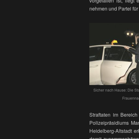
vorgefallen ist, lieg
nehmen und Partei für 
Sicher nach Hause: Die Sta
Frauennac
Straftaten im Bereic
Polizeipräsidiums Ma
Heidelberg-Altstadt e
damit zusammenhängen