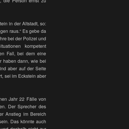
s, die Person ernst zu
in in der Altstadt, so:
iegen raus.“ Es gebe da
hre bei der Polizei und
tuationen kompetent
en Fall, bei dem eine
Wir haben dann, wie bei
sind aber auf der Seite
t, sei im Eckstein aber
nen Jahr 22 Fälle von
den. Der Sprecher des
er Anstieg im Bereich
 sein. Das könnte auch
und deshalb nicht zur