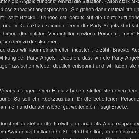
ten die Angels zunächst einmal die Situation. Fallen stark alk
diese zunächst angesprochen. „Sie gehen dann erstmal hin un
t“, sagt Bracke. Die Idee sei, bereits auf die Leute zuzugehe
de, und in Kontakt zu kommen. Denn die Party Angels sind kein
ür haben die meisten Veranstalter sowieso Personal“, meint 
n, sondern zu deeskalieren.
war, dass wir kaum einschreiten mussten“, erzählt Bracke. A
Wirkung der Party Angels. „Dadurch, dass wir die Party Angel
age inzwischen wieder deutlich entspannt und wir laden sie
Veranstaltungen einen Einsatz haben, stellen sie neben dem 
gung. So soll ein Rückzugsraum für die betroffenen Person
sammeln und danach wieder gut weiterfeiern“, sagt Bracke.
schreiten stehen die Freiwilligen auch als Ansprechpartner 
dem Awareness-Leitfaden heißt: „Die Definition, ob eine sexual