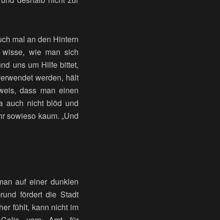
auch mal an den Hintern
d wisse, wie man sich
d uns um Hilfe bittet,
verwendet werden, hält
nweis, dass man einen
ja auch nicht blöd und
hr sowieso kaum. „Und
an auf einer dunklen
rund fördert die Stadt
er fühlt, kann nicht im
e Calis vom Amt für