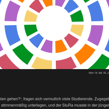
Vom 14. bis 16. J
en gehen?“, fragen sich vermutlich viele Studierende. Zugegeb
nd stimmenmäßig unterlegen, und der StuRa musste in der jüng