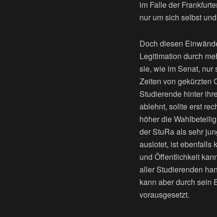
im Falle der Frankfurt
nur um sich selbst un
Doch diesen Einwänden
Legitimation durch me
sie, wie im Senat, nu
Zeiten von gekürzten 
Studierende hinter ihr
ablehnt, sollte erst r
höher die Wahlbeteili
der StuRa als sehr ju
auslotet, ist ebenfall
und Öffentlichkeit kan
aller Studierenden hand
kann aber durch sein 
vorausgesetzt.