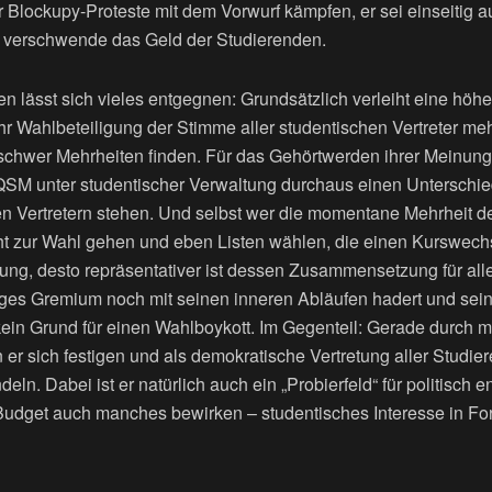
er Blockupy-Proteste mit dem Vorwurf kämpfen, er sei einseitig a
d verschwende das Geld der Studierenden.
 lässt sich vieles entgegnen: Grundsätzlich verleiht eine höh
hr Wahlbeteiligung der Stimme aller studentischen Vertreter m
r schwer Mehrheiten finden. Für das Gehörtwerden ihrer Meinung
QSM unter studentischer Verwaltung durchaus einen Unterschied
en Vertretern stehen. Und selbst wer die momentane Mehrheit de
echt zur Wahl gehen und eben Listen wählen, die einen Kurswechs
gung, desto repräsentativer ist dessen Zusammensetzung für al
nges Gremium noch mit seinen inneren Abläufen hadert und se
s kein Grund für einen Wahlboykott. Im Gegenteil: Gerade durch 
n er sich festigen und als demokratische Vertretung aller Stud
eln. Dabei ist er natürlich auch ein „Probierfeld“ für politisch 
Budget auch manches bewirken – studentisches Interesse in F