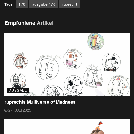
Tags:
176
ausgabe 176
ruprecht
Empfohlene
Artikel
AUSGABE
ruprechts Multiverse of Madness
27. JULI 2025