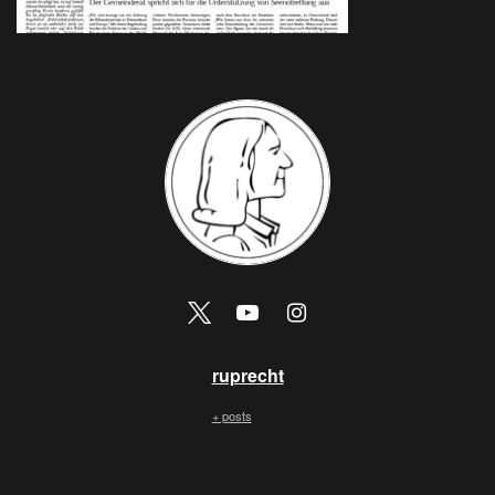
ruprecht
+ posts