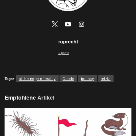
ruprecht
+ posts
Tags:
at the edge of reality
Comic
fantasy
letzte
Empfohlene
Artikel