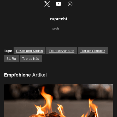
ruprecht
+ posts
Tags:
Erkan und Stefan
Exzellenzunsinn
Florian Simbeck
StuRa
Tobias Käp
Empfohlene
Artikel