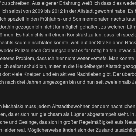
f zu schreiben. Aus eigener Erfahrung weiß ich dass dies weder
il ich selbst von 2009 bis 2012 in der Altstadt gewohnt habe. Es 
s ich speziell in den Frühjahrs- und Sommermonaten nachts kau
h dorthin gezogen bin nicht für möglich gehalten, zu welchen L
nnen. Es hat nichts mit einem Konstrukt zu tun, dass ich spezie
hts kaum einschlafen konnte, weil auf der Straße ohne Rück
weder Polizei noch Ordnungsdienst es für nötig halten, etwas 
eiteres Problem, dass ich hier nicht weiter vertiefe. Man könnt
ich selbst schuld bin, mitten in die Heidelberger Altstadt gezo
s dort viele Kneipen und ein aktives Nachtleben gibt. Der überb
ch nach drei Jahren umgezogen bin und nun seit zweieinhalb Ja
 Michalski muss jedem Altstadtbewohner, der dem nächtlichen
n, da er sich nun gleichsam als Lügner abgestempelt sieht. In a
sche und Gesinge, das sich in großer Regelmäßigkeit aufs Neue
rn leider real. Möglicherweise ändert sich der Zustand tatsächli