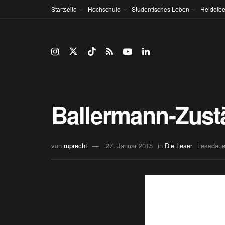
Startseite
Hochschule
Studentisches Leben
Heidelbe
Ballermann-Zust
von
ruprecht
27. Januar 2015
in
Die Leser
Lesedaue