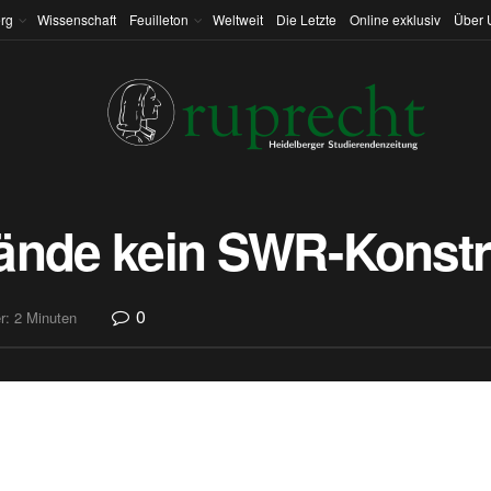
rg
Wissenschaft
Feuilleton
Weltweit
Die Letzte
Online exklusiv
Über 
ände kein SWR-Konstr
0
r: 2 Minuten