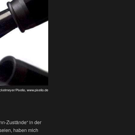
ckelmeyer/Pixelio,
www.pixelio.de
nn-Zustände“ in der
 seien, haben mich