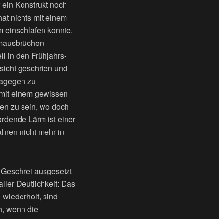
 ein Konstrukt noch
hat nichts mit einem
m einschlafen konnte.
ärmausbrüchen
ll in den Frühjahrs-
sicht geschrien und
dagegen zu
e mit einem gewissen
gen zu sein, wo doch
ordende Lärm ist einer
hren nicht mehr in
 Geschrei ausgesetzt
ller Deutlichkeit: Das
 wiederholt, sind
ch, wenn die