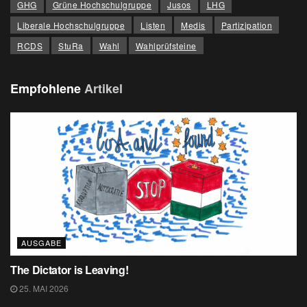
GHG
Grüne Hochschulgruppe
Jusos
LHG
Liberale Hochschulgruppe
Listen
Medis
Partizipation
RCDS
StuRa
Wahl
Wahlprüfsteine
Empfohlene
Artikel
AUSGABE
The Dictator is Leaving!
25. MAI 2026