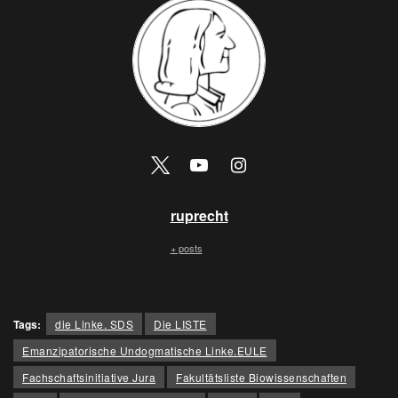
ruprecht
+ posts
Tags:
die Linke. SDS
Die LISTE
Emanzipatorische Undogmatische Linke.EULE
Fachschaftsinitiative Jura
Fakultätsliste Biowissenschaften