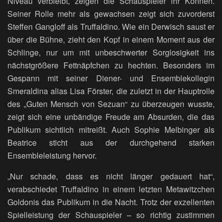
Niveau verbleibt, zeigen die Schauspieler ihr Können.
Seiner Rolle mehr als gewachsen zeigt sich zuvorderst
Steffen Gangloff als Truffaldino. Wie ein Derwisch saust er
über die Bühne, zieht den Kopf in einem Moment aus der
Schlinge, nur um mit unbeschwerter Sorglosigkeit ins
nächstgrößere Fettnäpfchen zu hechten. Besonders im
Gespann mit seiner Diener- und Ensemblekollegin
Smeraldina alias Lisa Förster, die zuletzt in der Hauptrolle
des „Guten Mensch von Sezuan“ zu überzeugen wusste,
zeigt sich eine unbändige Freude am Absurden, die das
Publikum sichtlich mitreißt. Auch Sophie Melbinger als
Beatrice sticht aus der durchgehend starken
Ensembleleistung hervor.
„Nur schade, dass es nicht länger gedauert hat“,
verabschiedet Truffaldino in einem letzten Metawitzchen
Goldonis das Publikum in die Nacht. Trotz der exzellenten
Spielleistung der Schauspieler – so richtig zustimmen