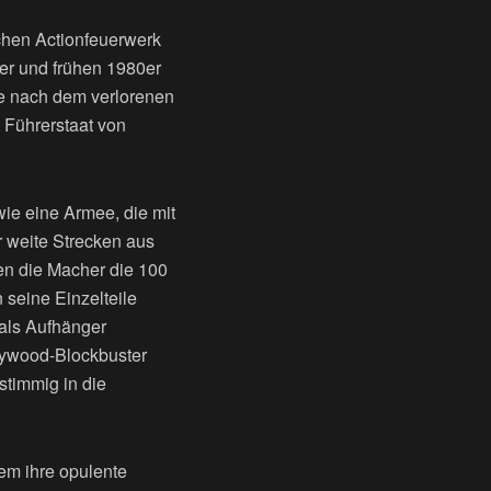
chen Actionfeuerwerk
er und frühen 1980er
e nach dem verlorenen
 Führerstaat von
wie eine Armee, die mit
r weite Strecken aus
ben die Macher die 100
 seine Einzelteile
als Aufhänger
lywood-Blockbuster
stimmig in die
em ihre opulente