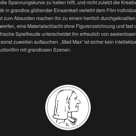
ie Spannungskurve zu halten hilft, und nicht zuletzt die Kreativi
k in grandios glühender Einsamkeit verleiht dem Film individue
ut zum Absurden machen ihn zu einem herrlich durchgeknallte
werfen, eine Materialschlacht ohne Figurenzeichnung und fast
hische Spielfreude unterscheidet ihn erfreulich von seelenlosen
 sonst zuweilen auftauchen. „Mad Max“ ist sicher kein intellektu
Actionfilm mit grandiosen Szenen.