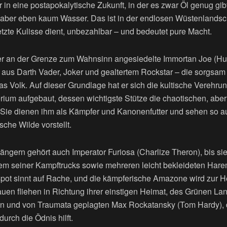
 in eine postapokalytische Zukunft, in der es zwar Öl genug gibt
, aber eben kaum Wasser. Das ist in der endlosen Wüstenlandsch
tzte Kulisse dient, unbezahlbar – und bedeutet pure Macht.
n der an der Grenze zum Wahnsinn angesiedelte Immortan Joe (H
 aus Darth Vader, Joker und gealtertem Rockstar – die sorgsam 
s Volk. Auf dieser Grundlage hat er sich die kultische Verehr
erium aufgebaut, dessen wichtigste Stütze die chaotischen, abe
 Sie dienen ihm als Kämpfer und Kanonenfutter und sehen so au
che Wilde vorstellt.
ngern gehört auch Imperator Furiosa (Charlize Theron), bis sie
nem seiner Kampftrucks sowie mehreren leicht bekleideten Ha
pot sinnt auf Rache, und die kämpferische Amazone wird zur H
uen fliehen in Richtung ihrer einstigen Heimat, des Grünen Lan
n und von Traumata geplagten Max Rockatansky (Tom Hardy), de
urch die Ödnis hilft.