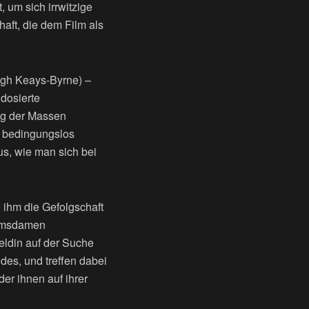
, um sich irrwitzige
aft, die dem Film als
ugh Keays-Byrne) –
dosierte
ung der Massen
r bedingungslos
s, wie man sich bei
 ihm die Gefolgschaft
remsdamen
eldin auf der Suche
des, und treffen dabei
r ihnen auf ihrer