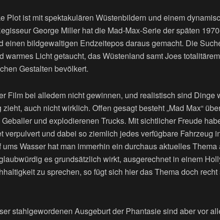
ke Plot ist mit spektakulären Wüstenbildern und einem dynamis
Regisseur George Miller hat die Mad-Max-Serie der späten 1970
d einen bildgewaltigen Endzeitepos daraus gemacht. Die Such
nd warmes Licht getaucht, das Wüstenland samt Joes totalitärem
chen Gestalten bevölkert.
er Film bei alledem nicht gewinnen, und realistisch sind Dinge 
zieht, auch nicht wirklich. Offen gesagt besteht „Mad Max“ übe
 Geballer und explodierenen Trucks. Mit sichtlicher Freude ha
t verpulvert und dabei so ziemlich jedes verfügbare Fahrzeug in
f ums Wasser hat man immerhin ein durchaus aktuelles Thema 
aubwürdig es grundsätzlich wirkt, ausgerechnet in einem Hol
altigkeit zu sprechen, so fügt sich hier das Thema doch recht 
er stahlgewordenen Ausgeburt der Phantasie sind aber vor all