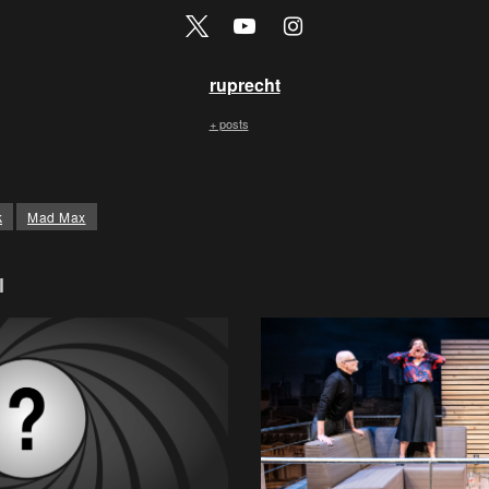
ruprecht
+ posts
k
Mad Max
l