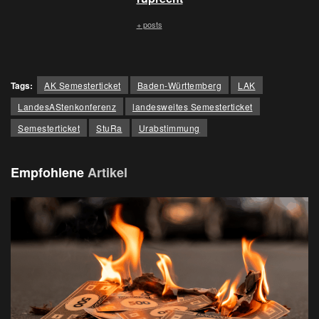
+ posts
Tags:
AK Semesterticket
Baden-Württemberg
LAK
LandesAStenkonferenz
landesweites Semesterticket
Semesterticket
StuRa
Urabstimmung
Empfohlene
Artikel