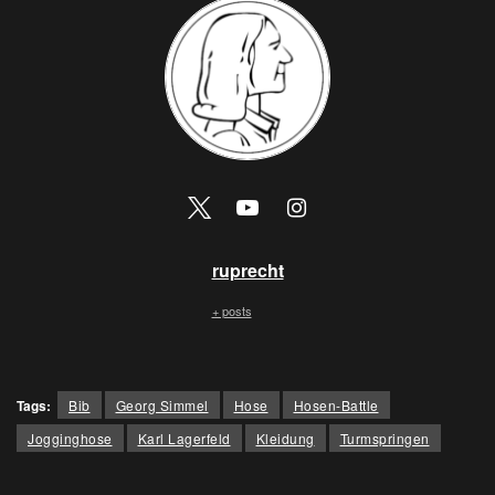
ruprecht
+ posts
Tags:
Bib
Georg Simmel
Hose
Hosen-Battle
Jogginghose
Karl Lagerfeld
Kleidung
Turmspringen