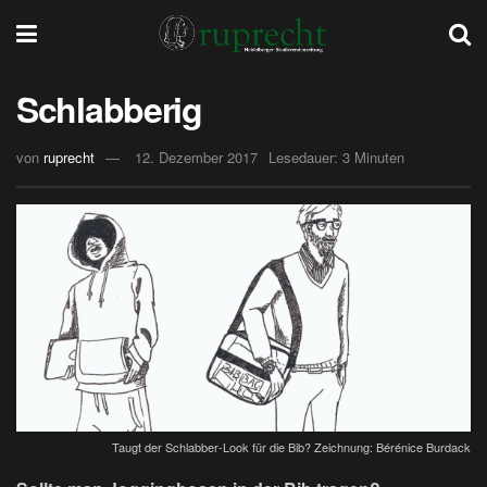
Schlabberig
von
ruprecht
12. Dezember 2017
Lesedauer: 3 Minuten
Taugt der Schlabber-Look für die Bib? Zeichnung: Bérénice Burdack