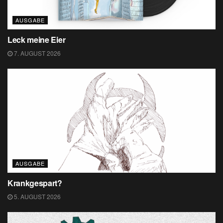
AUSGABE
Leck meine Eier
7. AUGUST 2026
AUSGABE
Krankgespart?
5. AUGUST 2026