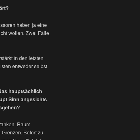
ört?
essoren haben ja eine
ht wollen. Zwei Fälle
tärkt in den letzten
sten entweder selbst
 das hauptsächlich
aupt Sinn angesichts
usgehen?
chränken, Raum
n Grenzen. Sofort zu