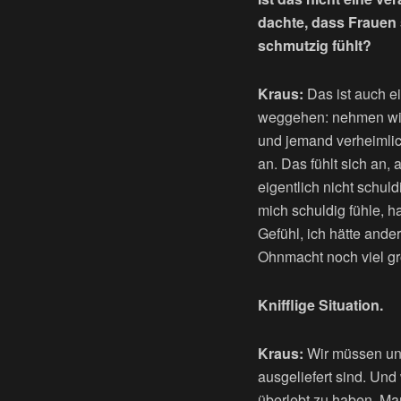
dachte, dass Frauen 
schmutzig fühlt?
Kraus:
Das ist auch e
weggehen: nehmen wir 
und jemand verheimlich
an. Das fühlt sich an
eigentlich nicht schul
mich schuldig fühle, h
Gefühl, ich hätte ande
Ohnmacht noch viel gr
Knifflige Situation.
Kraus:
Wir müssen uns
ausgeliefert sind. Und
überlebt zu haben. Ma