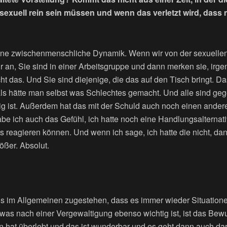
sexuell rein sein müssen und wenn das verletzt wird, dass
ine zwischenmenschliche Dynamik. Wenn wir von der sexuelle
an, Sie sind in einer Arbeitsgruppe und dann merken sie, irge
t das. Und Sie sind diejenige, die das auf den Tisch bringt. Da
, als hätte man selbst was Schlechtes gemacht. Und alle sind g
dig ist. Außerdem hat das mit der Schuld auch noch einen ande
abe ich auch das Gefühl, ich hatte noch eine Handlungsalternat
rs reagieren können. Und wenn ich sage, ich hatte die nicht, dan
ößer. Absolut.
 im Allgemeinen zugestehen, dass es immer wieder Situationen
 was nach einer Vergewaltigung ebenso wichtig ist, ist das Bewu
n hat überlebt und das ist wunderbar und es geht dann auch d