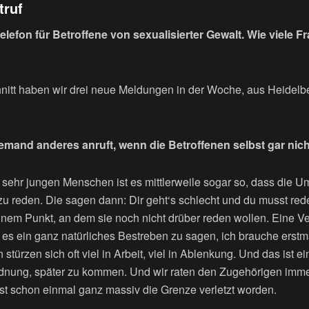
truf
elefon für Betroffene von sexualisierter Gewalt. Wie viele 
nitt haben wir drei neue Meldungen in der Woche, aus Heidelb
emand anderes anruft, wenn die Betroffenen selbst gar nic
 sehr jungen Menschen ist es mittlerweile sogar so, dass die U
zu reden. Die sagen dann: Dir geht‘s schlecht und du musst red
inem Punkt, an dem sie noch nicht drüber reden wollen. Eine Ver
es ein ganz natürliches Bestreben zu sagen, ich brauche erstm
stürzen sich oft viel in Arbeit, viel in Ablenkung. Und das ist e
rdnung, später zu kommen. Und wir raten den Zugehörigen immer
ist schon einmal ganz massiv die Grenze verletzt worden.