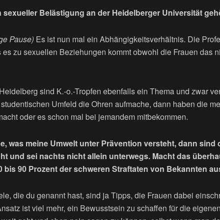
sexueller Belästigung an der Heidelberger Universität geh
nge Pause)
Es ist nun mal ein Abhängigkeitsverhältnis. Die Prof
 es zu sexuellen Beziehungen kommt obwohl die Frauen das nic
Heidelberg sind K.-o.-Tropfen ebenfalls ein Thema und zwar vers
studentischen Umfeld die Ohren aufmache, dann haben die mei
macht oder es schon mal bei jemandem mitbekommen.
e, was meine Umwelt unter Prävention versteht, dann sind
cht und sei nachts nicht allein unterwegs. Macht das überh
0 bis 90 Prozent der schweren Straftaten von Bekannten a
le, die du genannt hast, sind ja Tipps, die Frauen dabei eins
atz ist viel mehr, ein Bewusstsein zu schaffen für die eigene