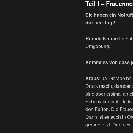
Teil I – Frauenno
Sie haben ein Notruft
dort am Tag?
Renate Kraus:
Im Sch
Umgebung.
Kommt es vor, dass j
Kraus:
Ja. Gerade bei
Druck macht, darüber 
sind aber erstmal an e
Schockmoment. Da ist 
den Füßen. Die Frauen 
Dann ist es auch in O
gerade jetzt. Denn es 