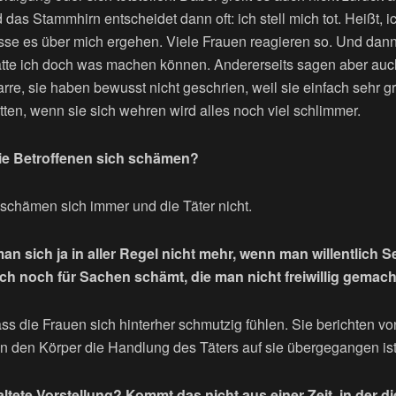
as Stammhirn entscheidet dann oft: ich stell mich tot. Heißt, ich
asse es über mich ergehen. Viele Frauen reagieren so. Und dann
 hätte ich doch was machen können. Andererseits sagen aber au
rre, sie haben bewusst nicht geschrien, weil sie einfach sehr g
tten, wenn sie sich wehren wird alles noch viel schlimmer.
die Betroffenen sich schämen?
 schämen sich immer und die Täter nicht.
 sich ja in aller Regel nicht mehr, wenn man willentlich Se
ich noch für Sachen schämt, die man nicht freiwillig gemach
dass die Frauen sich hinterher schmutzig fühlen. Sie berichten v
in den Körper die Handlung des Täters auf sie übergegangen ist
raltete Vorstellung? Kommt das nicht aus einer Zeit, in der d