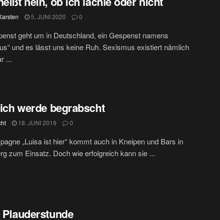
heißt nein, ob ich lächle oder nicht
Karsten
5. JUNI 2020
0
penst geht um in Deutschland, ein Gespenst namens
s“ und es lässt uns keine Ruh. Sexismus existiert nämlich
 ...
, ich werde begrabscht
cht
18. JUNI 2019
0
agne „Luisa ist hier“ kommt auch in Kneipen und Bars in
rg zum Einsatz. Doch wie erfolgreich kann sie ...
s Plauderstunde