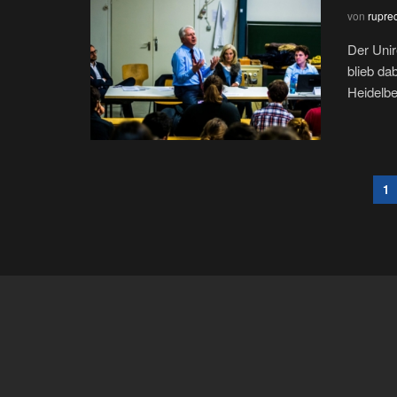
von
rupre
Der Unir
blieb da
Heidelber
1