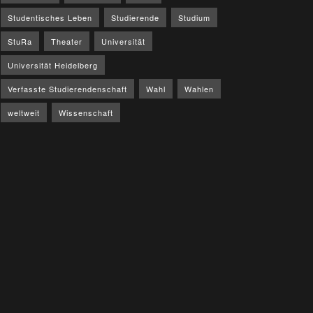
Studentisches Leben
Studierende
Studium
StuRa
Theater
Universität
Universität Heidelberg
Verfasste Studierendenschaft
Wahl
Wahlen
weltweit
Wissenschaft