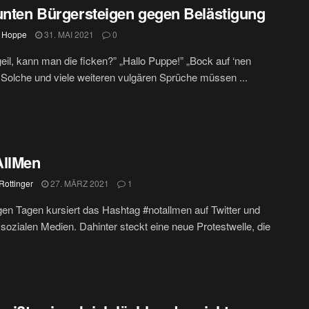
unten Bürgersteigen gegen Belästigung
 Hoppe
31. MAI 2021
0
 geil, kann man die ficken?” „Hallo Puppe!” „Bock auf ‘nen
 Solche und viele weiteren vulgären Sprüche müssen ...
AllMen
Rottinger
27. MÄRZ 2021
1
igen Tagen kursiert das Hashtag #notallmen auf Twitter und
sozialen Medien. Dahinter steckt eine neue Protestwelle, die