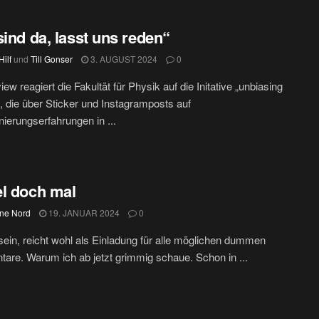
sind da, lasst uns reden“
ilf
und
Till Gonser
3. AUGUST 2024
0
iew reagiert die Fakultät für Physik auf die Initative „unbiasing
, die über Sticker und Instagramposts auf
nierungserfahrungen in ...
l doch mal
ine Nord
19. JANUAR 2024
0
sein, reicht wohl als Einladung für alle möglichen dummen
re. Warum ich ab jetzt grimmig schaue. Schon in ...