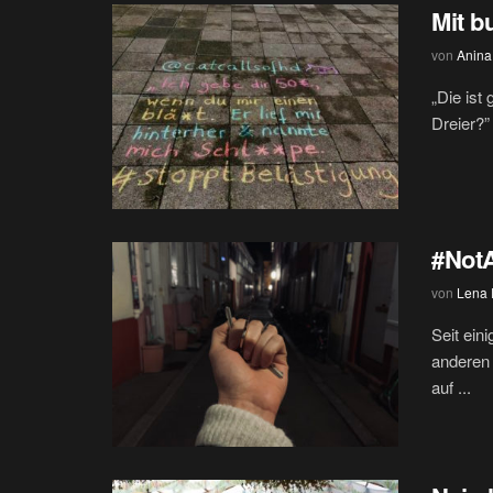
Mit b
von
Anina
„Die ist
Dreier?”
#Not
von
Lena 
Seit ein
anderen 
auf ...