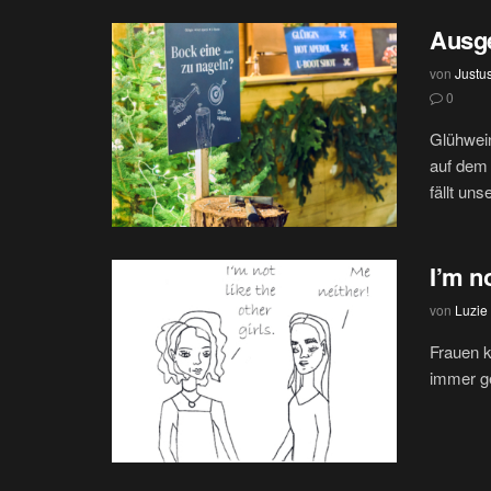
Ausg
von
Justu
0
Glühwein
auf dem 
fällt uns
I’m no
von
Luzie
Frauen k
immer ge