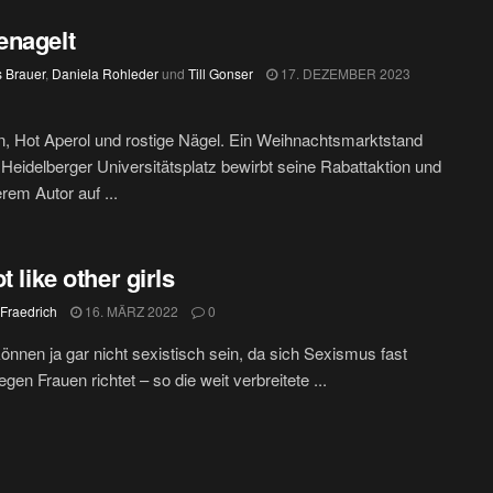
enagelt
s Brauer
,
Daniela Rohleder
und
Till Gonser
17. DEZEMBER 2023
, Hot Aperol und rostige Nägel. Ein Weihnachtsmarktstand
Heidelberger Universitätsplatz bewirbt seine Rabattaktion und
erem Autor auf ...
t like other girls
 Fraedrich
16. MÄRZ 2022
0
önnen ja gar nicht sexistisch sein, da sich Sexismus fast
gen Frauen richtet – so die weit verbreitete ...