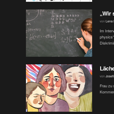
„Wir 
von
Lena H
Im Interv
physics“
Diskrimi
Läche
von
Josef
Frau zu 
Kommenta