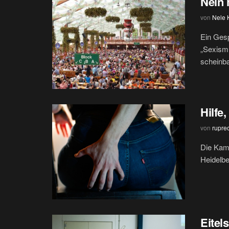
Nein 
von
Nele 
Ein Ges
„Sexismu
scheinbar
Hilfe
von
rupre
Die Kamp
Heidelbe
Eitel