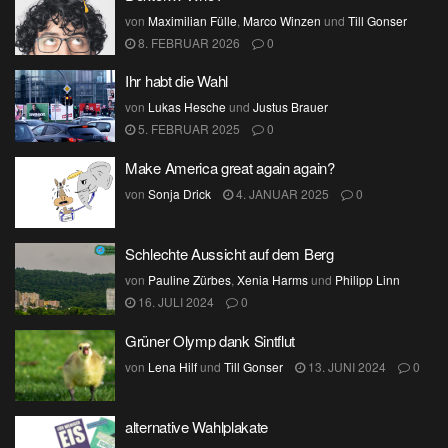
von
Maximilian Fülle
,
Marco Winzen
und
Till Gonser
8. FEBRUAR 2026
0
Ihr habt die Wahl
von
Lukas Hesche
und
Justus Brauer
5. FEBRUAR 2025
0
Make America great again again?
von
Sonja Drick
4. JANUAR 2025
0
Schlechte Aussicht auf dem Berg
von
Pauline Zürbes
,
Xenia Harms
und
Philipp Linn
16. JULI 2024
0
Grüner Olymp dank Sintflut
von
Lena Hilf
und
Till Gonser
13. JUNI 2024
0
alternative Wahlplakate