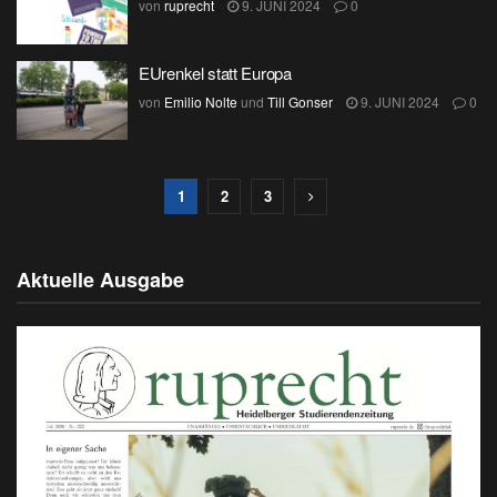
von
ruprecht
9. JUNI 2024
0
EUrenkel statt Europa
von
Emilio Nolte
und
Till Gonser
9. JUNI 2024
0
1
2
3
Aktuelle Ausgabe