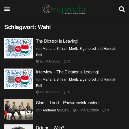
Schlagwort:
Wahl
The Dictator is Leaving!
von
Mariana Silitrari
,
Moritz Eigenbrod
und
Hannah
Beil
25. MAI 2026
0
Interview – The Dictator is Leaving!
von
Mariana Silitrari
,
Moritz Eigenbrod
und
Hannah
Beil
20. MAI 2026
0
Stadt – Land – Podiumsdiskussion
von
Andreea Surugiu
7. MÄRZ 2026
0
Doktor… Who?