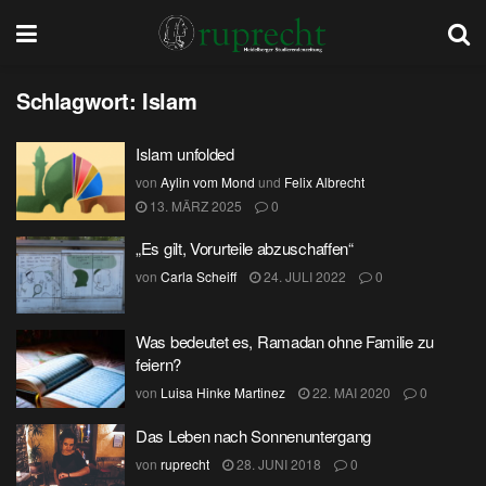
Schlagwort:
Islam
Islam unfolded
von
Aylin vom Mond
und
Felix Albrecht
13. MÄRZ 2025
0
„Es gilt, Vorurteile abzuschaffen“
von
Carla Scheiff
24. JULI 2022
0
Was bedeutet es, Ramadan ohne Familie zu
feiern?
von
Luisa Hinke Martinez
22. MAI 2020
0
Das Leben nach Sonnenuntergang
von
ruprecht
28. JUNI 2018
0