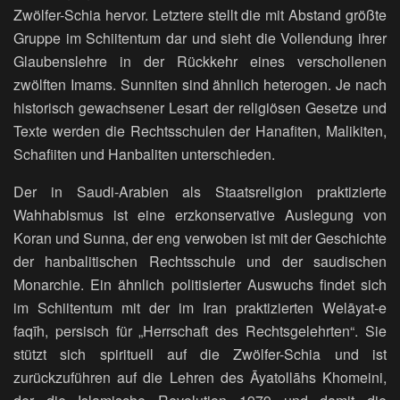
Zwölfer-Schia hervor. Letztere stellt die mit Abstand größte
Gruppe im Schiitentum dar und sieht die Vollendung ihrer
Glaubenslehre in der Rückkehr eines verschollenen
zwölften Imams. Sunniten sind ähnlich heterogen. Je nach
historisch gewachsener Lesart der religiösen Gesetze und
Texte werden die Rechtsschulen der Hanafiten, Malikiten,
Schafiiten und Hanbaliten unterschieden.
Der in Saudi-Arabien als Staatsreligion praktizierte
Wahhabismus ist eine erzkonservative Auslegung von
Koran und Sunna, der eng verwoben ist mit der Geschichte
der hanbalitischen Rechtsschule und der saudischen
Monarchie. Ein ähnlich politisierter Auswuchs findet sich
im Schiitentum mit der im Iran praktizierten Welāyat-e
faqīh, persisch für „Herrschaft des Rechtsgelehrten“. Sie
stützt sich spirituell auf die Zwölfer-Schia und ist
zurückzuführen auf die Lehren des Āyatollāhs Khomeini,