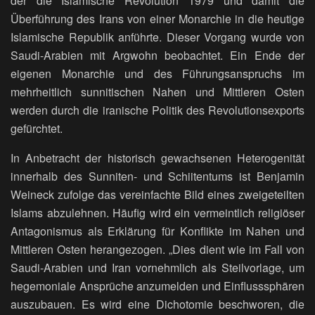
der die Islamische Revolution 1979 und damit die
Überführung des Irans von einer Monarchie in die heutige
Islamische Republik anführte. Dieser Vorgang wurde von
Saudi-Arabien mit Argwohn beobachtet. Ein Ende der
eigenen Monarchie und des Führungsanspruchs im
mehrheitlich sunnitischen Nahen und Mittleren Osten
werden durch die iranische Politik des Revolutionsexports
gefürchtet.
In Anbetracht der historisch gewachsenen Heterogenität
innerhalb des Sunniten- und Schiitentums ist Benjamin
Weineck zufolge das vereinfachte Bild eines zweigeteilten
Islams abzulehnen. Häufig wird ein vermeintlich religiöser
Antagonismus als Erklärung für Konflikte im Nahen und
Mittleren Osten herangezogen. „Dies dient wie im Fall von
Saudi-Arabien und Iran vornehmlich als Steilvorlage, um
hegemoniale Ansprüche anzumelden und Einflusssphären
auszubauen. Es wird eine Dichotomie beschworen, die