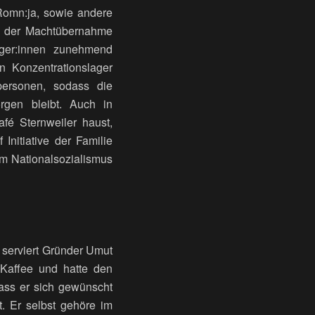
 Romn:ja, sowie andere
eit der Machtübernahme
ger:innen zunehmend
 Konzentrationslager
lpersonen, sodass die
orgen bleibt. Auch in
fé Sternweiler haust,
Initiative der Familie
em Nationalsozialismus
 serviert Gründer Umut
h Kaffee und hatte den
ass er sich gewünscht
. Er selbst gehöre im