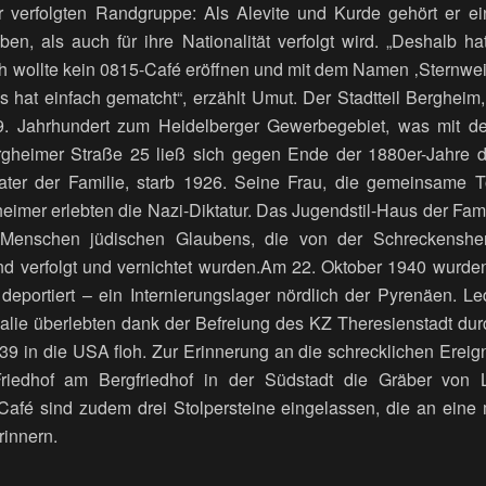
 verfolgten Randgruppe: Als Alevite und Kurde gehört er ei
ben, als auch für ihre Nationalität verfolgt wird. „Deshalb
ch wollte kein 0815-Café eröffnen und mit dem Namen ‚Sternweil
s hat einfach gematcht“, erzählt Umut. Der Stadtteil Bergheim
19. Jahrhundert zum Heidelberger Gewerbegebiet, was mit 
rgheimer Straße 25 ließ sich gegen Ende der 1880er-Jahre d
ater der Familie, starb 1926. Seine Frau, die gemeinsame T
imer erlebten die Nazi-Diktatur. Das Jugendstil-Haus der Famil
Menschen jüdischen Glaubens, die von der Schreckensherr
d verfolgt und vernichtet wurden.Am 22. Oktober 1940 wurden
portiert – ein Internierungslager nördlich der Pyrenäen. Le
lie überlebten dank der Befreiung des KZ Theresienstadt durch
39 in die USA floh. Zur Erinnerung an die schrecklichen Ereig
riedhof am Bergfriedhof in der Südstadt die Gräber von 
Café sind zudem drei Stolpersteine eingelassen, die an eine 
rinnern.