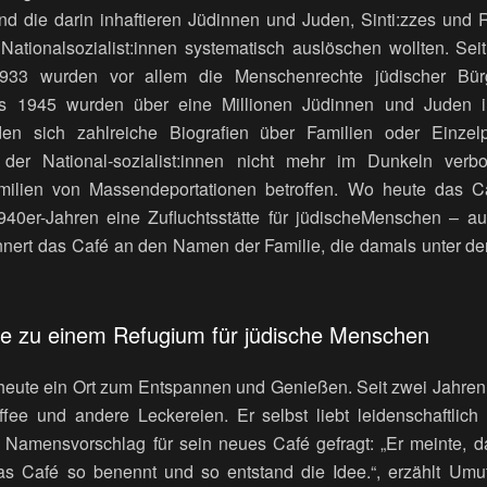
nd die darin inhaftieren Jüdinnen und Juden, Sinti:zzes und
 Nationalsozialist:innen systematisch auslöschen wollten. S
933 wurden vor allem die Menschenrechte jüdischer Bür
is 1945 wurden über eine Millionen Jüdinnen und Juden in
nden sich zahlreiche Biografien über Familien oder Einze
 der National-sozialist:innen nicht mehr im Dunkeln verb
ilien von Massendeportationen betroffen. Wo heute das Ca
40er-Jahren eine Zufluchtsstätte für jüdischeMenschen – auf 
innert das Café an den Namen der Familie, die damals unter d
e zu einem Refugium für jüdische Menschen
é heute ein Ort zum Entspannen und Genießen. Seit zwei Jahren
fee und andere Leckereien. Er selbst liebt leidenschaftlic
 Namensvorschlag für sein neues Café gefragt: „Er meinte, d
as Café so benennt und so entstand die Idee.“, erzählt Umut