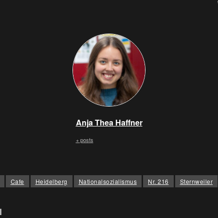
Anja Thea Haffner
+ posts
Cafe
Heidelberg
Nationalsozialismus
Nr. 216
Sternweiler
l