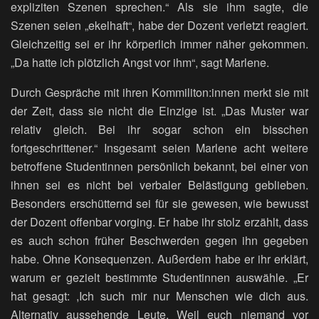
expliziten Szenen sprechen.“ Als sie ihm sagte, die
Szenen seien „ekelhaft“, habe der Dozent verletzt reagiert.
Gleichzeitig sei er ihr körperlich immer näher gekommen.
„Da hatte ich plötzlich Angst vor ihm“, sagt Marlene.
Durch Gespräche mit ihren Kommiliton:innen merkt sie mit
der Zeit, dass sie nicht die Einzige ist. „Das Muster war
relativ gleich. Bei ihr sogar schon ein bisschen
fortgeschrittener.“ Insgesamt seien Marlene acht weitere
betroffene Studentinnen persönlich bekannt, bei einer von
ihnen sei es nicht bei verbaler Belästigung geblieben.
Besonders erschütternd sei für sie gewesen, wie bewusst
der Dozent offenbar vorging. Er habe ihr stolz erzählt, dass
es auch schon früher Beschwerden gegen ihn gegeben
habe. Ohne Konsequenzen. Außerdem habe er ihr erklärt,
warum er gezielt bestimmte Studentinnen auswähle. „Er
hat gesagt: ,Ich such mir nur Menschen wie dich aus.
Alternativ aussehende Leute. Weil euch niemand vor