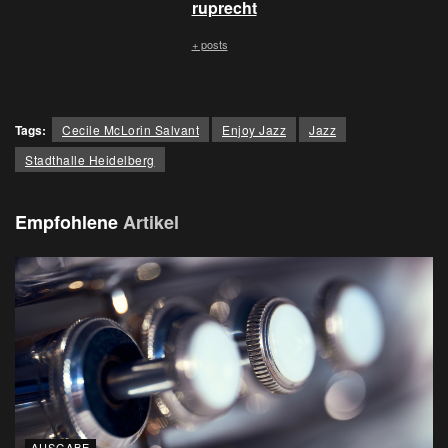
ruprecht
+ posts
Tags:
Cecile McLorin Salvant
Enjoy Jazz
Jazz
Stadthalle Heidelberg
Empfohlene
Artikel
AUSGABE