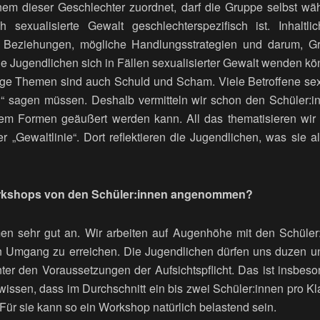
em dieser Geschlechter zuordnet, darf die Gruppe selbst wäh
 sexualisierte Gewalt geschlechterspezifisch ist. Inhalt
 Beziehungen, mögliche Handlungsstrategien und darum, Gr
e Jugendlichen sich in Fällen sexualisierter Gewalt wenden kön
ige Themen sind auch Schuld und Scham. Viele Betroffene sex
in“ sagen müssen. Deshalb vermitteln wir schon den Schüler:i
em Formen geäußert werden kann. All das thematisieren wir d
 „Gewaltlinie“. Dort reflektieren die Jugendlichen, was sie al
rkshops von den Schüler:innen angenommen?
 sehr gut an. Wir arbeiten auf Augenhöhe mit den Schüler
en Umgang zu erreichen. Die Jugendlichen dürfen uns duzen u
nter den Voraussetzungen der Aufsichtspflicht. Das ist insbes
 wissen, dass im Durchschnitt ein bis zwei Schüler:innen pro Kl
 Für sie kann so ein Workshop natürlich belastend sein.