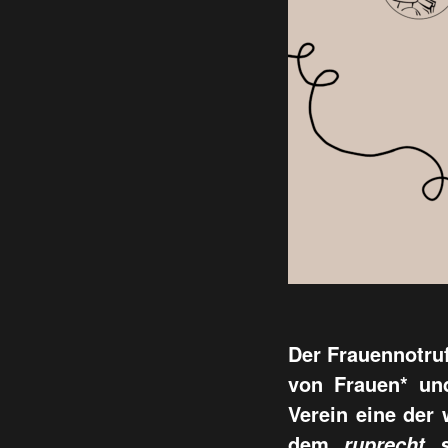
Der Frauennotruf
von Frauen* und
Verein eine der 
dem
s
ruprecht