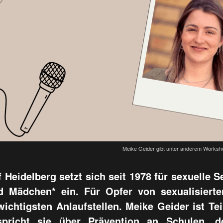
Meike Geider gibt unter anderem Worksho
 Heidelberg setzt sich seit 1978 für sexuelle
 Mädchen* ein. Für Opfer von sexualisierte
wichtigsten Anlaufstellen. Meike Geider ist Te
pricht sie über Prävention an Schulen, 