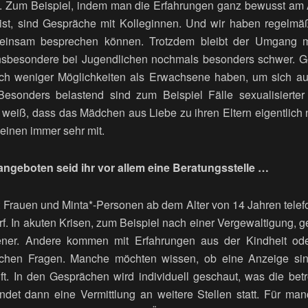
g. Zum Beispiel, indem man die Erfahrungen ganz bewusst am A
 ist, sind Gespräche mit Kolleginnen. Und wir haben regelmä
einsam besprechen können. Trotzdem bleibt der Umgang mi
 insbesondere bei Jugendlichen nochmals besonders schwer. G
och weniger Möglichkeiten als Erwachsene haben, um sich au
Besonders belastend sind zum Beispiel Fälle sexualisierter
 weiß, dass das Mädchen aus Liebe zu ihren Eltern eigentlich n
inen immer sehr mit.
geboten seid ihr vor allem eine Beratungsstelle …
t Frauen und Minta*-Personen ab dem Alter von 14 Jahren telefo
rf. In akuten Krisen, zum Beispiel nach einer Vergewaltigung, 
ffener. Andere kommen mit Erfahrungen aus der Kindheit ode
ischen Fragen. Manche möchten wissen, ob eine Anzeige sinn
ft. In den Gesprächen wird individuell geschaut, was die bet
ndet dann eine Vermittlung an weitere Stellen statt. Für man