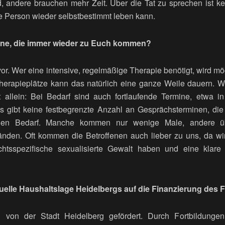
 andere brauchen mehr Zeit. Über die Tat zu sprechen ist k
ie Person wieder selbstbestimmt leben kann.
fene, die immer wieder zu Euch kommen?
or. Wer eine intensive, regelmäßige Therapie benötigt, wird mögl
erapieplätze kann das natürlich eine ganze Weile dauern. Wi
ht allein: Bei Bedarf sind auch fortlaufende Termine, etwa 
 gibt keine festbegrenzte Anzahl an Gesprächsterminen, die H
llen Bedarf. Manche kommen nur wenige Male, andere ü
nden. Oft kommen die Betroffenen auch lieber zu uns, da wir
sspezifische sexualisierte Gewalt haben und eine klare f
ktuelle Haushaltslage Heidelbergs auf die Finanzierung des
l von der Stadt Heidelberg gefördert. Durch Fortbildungen 